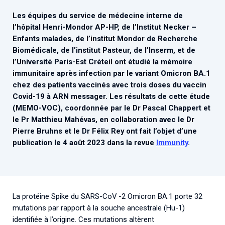
Associations de patient.e.s
Les équipes du service de médecine interne de
Cellule Émergence mpox
Collaboration avec les acteurs communautaires
l’hôpital Henri-Mondor AP-HP, de l’Institut Necker –
Ouverte depuis décembre 2023, pour suivre l'épidémie
Enfants malades, de l’institut Mondor de Recherche
en RDC, elle reste active suite à des cas à Mayotte et à
Biomédicale, de l’institut Pasteur, de l’Inserm, et de
La Réunion.
l’Université Paris-Est Créteil ont étudié la mémoire
immunitaire après infection par le variant Omicron BA.1
Cellules Émergence
chez des patients vaccinés avec trois doses du vaccin
Covid-19 à ARN messager. Les résultats de cette étude
Retrouvez toutes les cellules Émergence, actives ou
(MEMO-VOC), coordonnée par le Dr Pascal Chappert et
inactives.
le Pr Matthieu Mahévas, en collaboration avec le Dr
Pierre Bruhns et le Dr Félix Rey ont fait l’objet d’une
publication le 4 août 2023 dans la revue
Immunity
.
La protéine Spike du SARS-CoV -2 Omicron BA.1 porte 32
mutations par rapport à la souche ancestrale (Hu-1)
identifiée à l’origine. Ces mutations altèrent