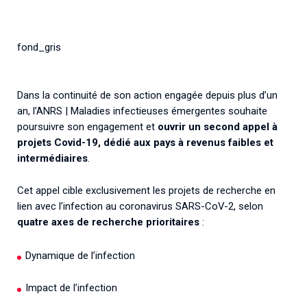
Associations de patient.e.s
Cellules Émergence
Collaboration avec les acteurs communautaires
fond_gris
Retrouvez toutes les cellules Émergence, actives ou
inactives.
Dans la continuité de son action engagée depuis plus d’un
an, l’ANRS | Maladies infectieuses émergentes souhaite
poursuivre son engagement et
ouvrir un second appel à
projets Covid-19, dédié aux pays à revenus faibles et
intermédiaires
.
Cet appel cible exclusivement les projets de recherche en
lien avec l’infection au coronavirus SARS-CoV-2, selon
quatre axes de recherche prioritaires
:
Dynamique de l’infection
Impact de l’infection