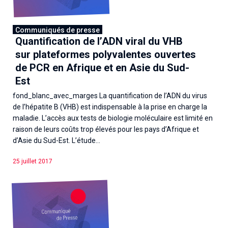
Associations de patient.e.s
Cellule Émergence mpox
Collaboration avec les acteurs communautaires
Communiqués de presse
Ouverte depuis décembre 2023, pour suivre l'épidémie
Quantification de l’ADN viral du VHB
en RDC, elle reste active suite à des cas à Mayotte et à
sur plateformes polyvalentes ouvertes
La Réunion.
de PCR en Afrique et en Asie du Sud-
Est
Cellules Émergence
fond_blanc_avec_marges La quantification de l’ADN du virus
Retrouvez toutes les cellules Émergence, actives ou
de l’hépatite B (VHB) est indispensable à la prise en charge la
inactives.
maladie. L’accès aux tests de biologie moléculaire est limité en
raison de leurs coûts trop élevés pour les pays d’Afrique et
d’Asie du Sud-Est. L’étude...
25 juillet 2017