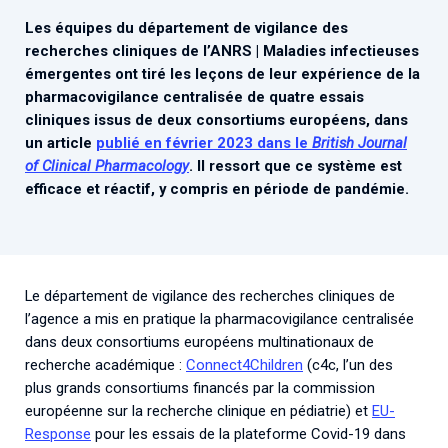
Associations de patient.e.s
Les équipes du département de vigilance des
Cellules Émergence
Collaboration avec les acteurs communautaires
recherches cliniques de l’ANRS | Maladies infectieuses
émergentes ont tiré les leçons de leur expérience de la
Retrouvez toutes les cellules Émergence, actives ou
inactives.
pharmacovigilance centralisée de quatre essais
cliniques issus de deux consortiums européens, dans
un article
publié en février 2023 dans le
British Journal
of Clinical Pharmacology
. Il ressort que ce système est
efficace et réactif, y compris en période de pandémie.
Le département de vigilance des recherches cliniques de
l’agence a mis en pratique la pharmacovigilance centralisée
dans deux consortiums européens multinationaux de
recherche académique :
Connect4Children
(c4c, l’un des
plus grands consortiums financés par la commission
européenne sur la recherche clinique en pédiatrie) et
EU-
Response
pour les essais de la plateforme Covid-19 dans