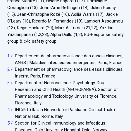
France Mentré (11), Hélène Espérou (12), Dominique
Costagliola (13), John-Arne Røttingen (14), Julien Poissy
(15), Jean-Christophe Rozé (16), Adilia Warris (17), Jackie
O’Leary (18), Ricardo M. Fernandes (19), Lambert Assoumou
(13), Regis Hankard (20), Mark A. Turner (21,22), Yazdan
Yazdanpanah (1,2,23), Alpha Diallo (1,2), EU-Response safety
group & c4c safety group
Département de pharmacovigilance des essais cliniques,
ANRS | Maladies infectieuses émergentes, Paris, France
Département de pharmacovigilance des essais cliniques,
Inserm, Paris, France
Department of Neuroscience, Psychology, Drug
Research and Child Health (NEUROFARBA), Section of
Pharmacology and Toxicology, University of Florence,
Florence, Italy
INCiPiT (Italian Network for Paediatric Clinical Trials)
National Hub, Rome, Italy
Section for Clinical Immunology and Infectious
Diseases, Oslo University Hospital, Oslo, Norway