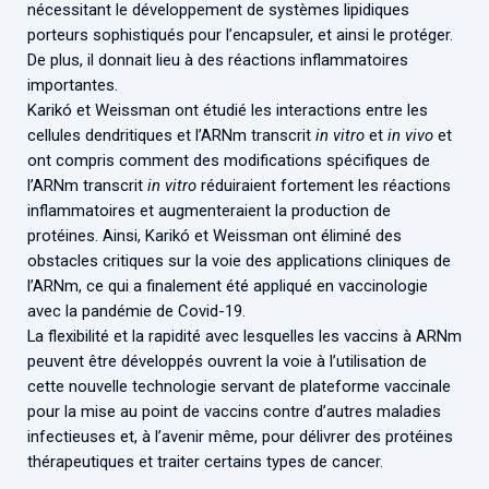
nécessitant le développement de systèmes lipidiques
Associations de patient.e.s
porteurs sophistiqués pour l’encapsuler, et ainsi le protéger.
Cellule Émergence mpox
Collaboration avec les acteurs communautaires
De plus, il donnait lieu à des réactions inflammatoires
Ouverte depuis décembre 2023, pour suivre l'épidémie
importantes.
en RDC, elle reste active suite à des cas à Mayotte et à
Karikó et Weissman ont étudié les interactions entre les
La Réunion.
cellules dendritiques et l’ARNm transcrit
in vitro
et
in vivo
et
ont compris comment des modifications spécifiques de
Cellules Émergence
l’ARNm transcrit
in vitro
réduiraient fortement les réactions
inflammatoires et augmenteraient la production de
Retrouvez toutes les cellules Émergence, actives ou
protéines. Ainsi, Karikó et Weissman ont éliminé des
inactives.
obstacles critiques sur la voie des applications cliniques de
l’ARNm, ce qui a finalement été appliqué en vaccinologie
avec la pandémie de Covid-19.
La flexibilité et la rapidité avec lesquelles les vaccins à ARNm
peuvent être développés ouvrent la voie à l’utilisation de
cette nouvelle technologie servant de plateforme vaccinale
pour la mise au point de vaccins contre d’autres maladies
infectieuses et, à l’avenir même, pour délivrer des protéines
thérapeutiques et traiter certains types de cancer.