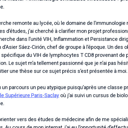
e.
herche remonte au lycée, où le domaine de l’immunologi
s d’études, j’ai cherché à clarifier mon projet professio
herche dans l’unité VIH, Inflammation et Persistance diri
n d’Asier Sáez-Cirión, chef de groupe à l’époque. Un des o
se spécifique du VIH de lymphocytes T CD8 provenant de 
ction. Le sujet m’a tellement passionné que je n’ai pas hé
initier une thèse sur ce sujet précis s’est présentée à moi.
u un parcours un peu atypique puisqu’après une classe pré
e Supérieure Paris-Saclay
où j’ai suivi un cursus de biol
ie.
’orienter vers des études de médecine afin de me spécial
s. Au cours de mon internat, j’ai eu l’opportunité d’effect