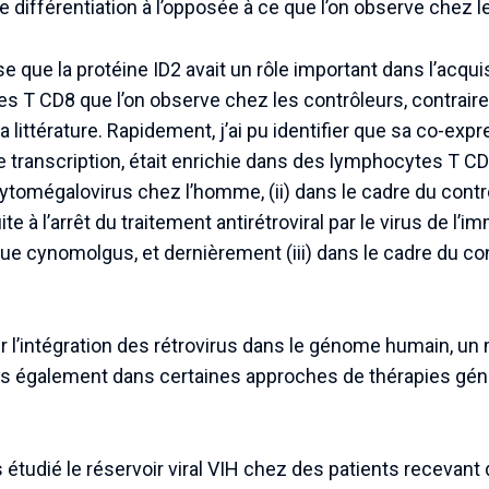
e différentiation à l’opposée à ce que l’on observe chez l
se que la protéine ID2 avait un rôle important dans l’acqui
s T CD8 que l’on observe chez les contrôleurs, contrair
la littérature. Rapidement, j’ai pu identifier que sa co-exp
e transcription, était enrichie dans des lymphocytes T CD
ytomégalovirus chez l’homme, (ii) dans le cadre du contrô
ite à l’arrêt du traitement antirétroviral par le virus de l
 cynomolgus, et dernièrement (iii) dans le cadre du con
r l’intégration des rétrovirus dans le génome humain, u
mais également dans certaines approches de thérapies gén
 étudié le réservoir viral VIH chez des patients receva