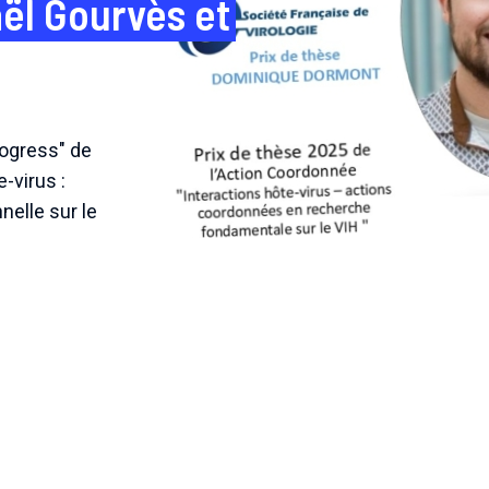
ël Gourvès et
rogress" de
-virus :
nelle sur le