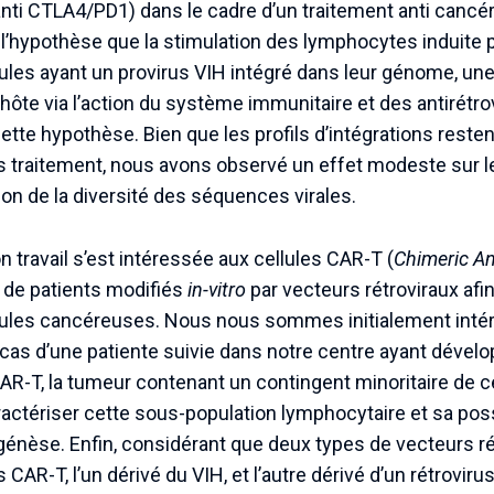
 anti CTLA4/PD1) dans le cadre d’un traitement anti cancé
 l’hypothèse que la stimulation des lymphocytes induite 
llules ayant un provirus VIH intégré dans leur génome, une
le hôte via l’action du système immunitaire et des antirétr
ette hypothèse. Bien que les profils d’intégrations rest
s traitement, nous avons observé un effet modeste sur l
n de la diversité des séquences virales.
 travail s’est intéressée aux cellules CAR-T (
Chimeric An
 de patients modifiés
in-vitro
par vecteurs rétroviraux afin
lules cancéreuses. Nous nous sommes initialement inté
u cas d’une patiente suivie dans notre centre ayant dév
CAR-T, la tumeur contenant un contingent minoritaire de 
actériser cette sous-population lymphocytaire et sa pos
nèse. Enfin, considérant que deux types de vecteurs rét
 CAR-T, l’un dérivé du VIH, et l’autre dérivé d’un rétroviru