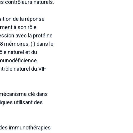
es contrôleurs naturels.
sition de la réponse
ement à son rôle
ression avec la protéine
8 mémoires, (i) dans le
le naturel et du
’immunodéficience
trôle naturel du VIH
n mécanisme clé dans
iques utilisant des
nt des immunothérapies