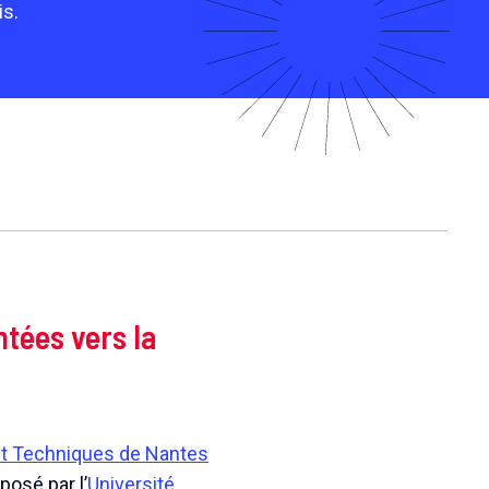
is.
ntées vers la
et Techniques de Nantes
osé par l’
Université