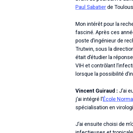
Paul Sabatier
de Toulous
Mon intérêt pour la rec
fasciné. Après ces année
poste d’ingénieur de rec
Trutwin, sous la directio
était d’étudier la répon
VIH et contrôlant l’infe
lorsque la possibilité d’
Vincent Guiraud :
J’ai e
j’ai intégré l’
École Normal
spécialisation en virolog
J’ai ensuite choisi de m
infectieuses et tropicale