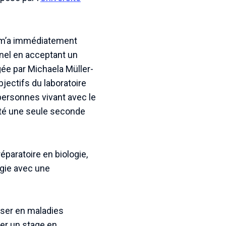
e m’a immédiatement
nnel en acceptant un
gée par Michaela Müller-
bjectifs du laboratoire
personnes vivant avec le
sité une seule seconde
paratoire en biologie,
ogie avec une
iser en maladies
uer un stage en