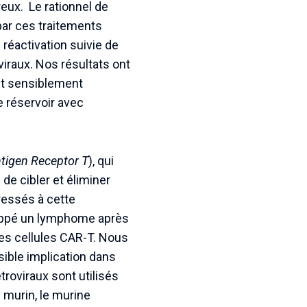
reux. Le rationnel de
par ces traitements
 réactivation suivie de
oviraux. Nos résultats ont
ent sensiblement
e réservoir avec
tigen Receptor T
), qui
 de cibler et éliminer
ressés à cette
eloppé un lymphome après
ces cellules CAR-T. Nous
sible implication dans
roviraux sont utilisés
s murin, le murine