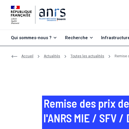
Aller au contenu
Aller à la recherche
Aller au menu
Qui sommes-nous ?
Recherche
Infrastructur
Accueil
Actualités
Toutes les actualités
Remise d
Remise des prix de
l'ANRS MIE / SFV /