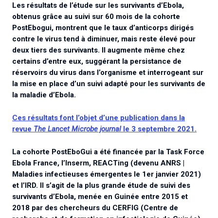
Les résultats de l’étude sur les survivants d’Ebola,
Associations de patient.e.s
obtenus grâce au suivi sur 60 mois de la cohorte
Cellules Émergence
Collaboration avec les acteurs communautaires
PostEbogui, montrent que le taux d’anticorps dirigés
Retrouvez toutes les cellules Émergence, actives ou
contre le virus tend à diminuer, mais reste élevé pour
inactives.
deux tiers des survivants. Il augmente même chez
certains d’entre eux, suggérant la persistance de
réservoirs du virus dans l’organisme et interrogeant sur
la mise en place d’un suivi adapté pour les survivants de
la maladie d’Ebola.
Ces résultats font l’objet d’une publication dans la
revue
The Lancet Microbe journal
le 3 septembre 2021.
La cohorte PostEboGui a été financée par la Task Force
Ebola France, l’Inserm, REACTing (devenu ANRS |
Maladies infectieuses émergentes le 1er janvier 2021)
et l’IRD. Il s’agit de la plus grande étude de suivi des
survivants d’Ebola, menée en Guinée entre 2015 et
2018 par des chercheurs du CERFIG (Centre de