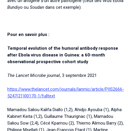
avec un antigène d’un autre pathogène (ceux des virus Ebola
Bundiyo
ou
Soudan
dans cet exemple).
Pour en savoir plus :
Temporal evolution of the humoral antibody response
after Ebola virus disease in Guinea: a 60-month
observational prospective cohort study
The Lancet Microbe journal
, 3 septembre 2021
https://www.thelancet.com/journals/lanmic/article/PIIS2666-
5247(21)00170-1/fulltext
Mamadou Saliou Kalifa Diallo (1,2), Ahidjo Ayouba (1), Alpha
Kabinet Keita (1,2), Guillaume Thaurignac (1), Mamadou
Saliou Sow (2,4), Cécé Kpamou (2), Thierno Alimou Barry (2),
Philippe Msellati (1), Jean-Francois Etard (1), Martine