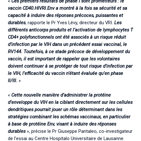
«
Ces premiers résultats de phase I sont prometteurs : le
vaccin CD40.HIVRI.Env a montré à la fois sa sécurité et sa
capacité à induire des réponses précoces, puissantes et
durables
, rapporte le Pr Yves Lévy, directeur du VRI.
Les
différents anticorps produits et l’activation de lymphocytes T
CD4+ polyfonctionnels ont été associés à un risque réduit
d’infection par le VIH dans un précédent essai vaccinal, le
RV144. Toutefois, à ce stade précoce de développement du
vaccin, il est important de rappeler que les volontaires
doivent continuer à se protéger de tout risque d’infection par
le VIH, l’efficacité du vaccin n’étant évaluée qu’en phase
II/III.
»
«
Cette nouvelle manière d’administrer la protéine
d’enveloppe du VIH en la ciblant directement sur les cellules
dendritiques pourrait jouer un rôle déterminant dans les
stratégies combinant les schémas vaccinaux, en particulier
à base de protéine Env, visant à induire des réponses
durables
», précise le Pr Giuseppe Pantaleo, co-investigateur
de l’essai au Centre Hospitalo Universitaire de Lausanne.