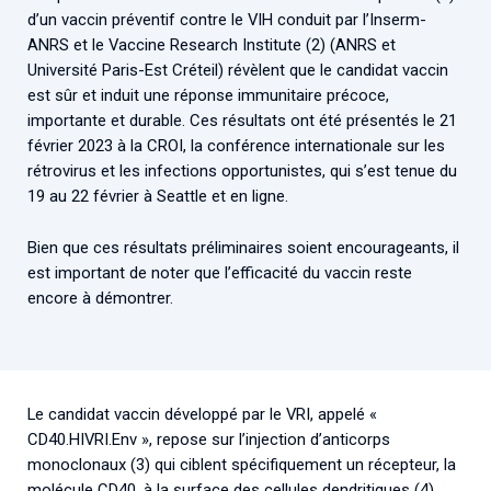
Associations de patient.e.s
d’un vaccin préventif contre le VIH conduit par l’Inserm-
ANRS et le Vaccine Research Institute (2) (ANRS et
Cellules Émergence
Collaboration avec les acteurs communautaires
Université Paris-Est Créteil) révèlent que le candidat vaccin
Retrouvez toutes les cellules Émergence, actives ou
est sûr et induit une réponse immunitaire précoce,
inactives.
importante et durable. Ces résultats ont été présentés le 21
février 2023 à la CROI, la conférence internationale sur les
rétrovirus et les infections opportunistes, qui s’est tenue du
19 au 22 février à Seattle et en ligne.
Bien que ces résultats préliminaires soient encourageants, il
est important de noter que l’efficacité du vaccin reste
encore à démontrer.
Le candidat vaccin développé par le VRI, appelé «
CD40.HIVRI.Env », repose sur l’injection d’anticorps
monoclonaux (3) qui ciblent spécifiquement un récepteur, la
molécule CD40, à la surface des cellules dendritiques (4).