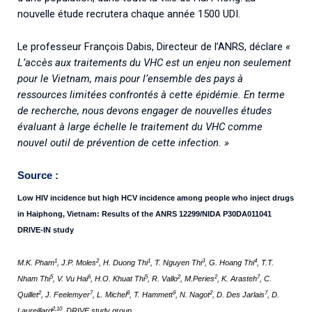
nouvelle étude recrutera chaque année 1500 UDI.
Le professeur François Dabis, Directeur de l’ANRS, déclare
«
L’accès aux traitements du VHC est un enjeu non seulement
pour le Vietnam, mais pour l’ensemble des pays à
ressources limitées confrontés à cette épidémie. En terme
de recherche, nous devons engager de nouvelles études
évaluant à large échelle le traitement du VHC comme
nouvel outil de prévention de cette infection. »
Source :
Low HIV incidence but high HCV incidence among people who inject drugs
in Haiphong, Vietnam:
Results of the ANRS 12299/NIDA P30DA011041
DRIVE-IN study
1
2
1
3
4
M.K. Pham
, J.P. Moles
, H. Duong Thi
, T. Nguyen Thi
, G. Hoang Thi
, T.T.
5
6
5
2
2
7
Nham Thi
, V. Vu Hai
, H.O. Khuat Thi
, R. Vallo
, M.Peries
, K. Arasteh
, C.
2
7
8
9
2
7
Quillet
, J. Feelemyer
, L. Michel
, T. Hammett
, N. Nagot
, D. Des Jarlais
, D.
2,10
Laureillard
, DRIVE study group