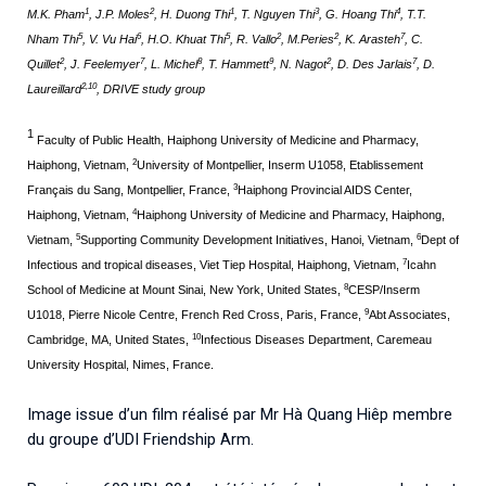
1
2
1
3
4
M.K. Pham
, J.P. Moles
, H. Duong Thi
, T. Nguyen Thi
, G. Hoang Thi
, T.T.
5
6
5
2
2
7
Nham Thi
, V. Vu Hai
, H.O. Khuat Thi
, R. Vallo
, M.Peries
, K. Arasteh
, C.
2
7
8
9
2
7
Quillet
, J. Feelemyer
, L. Michel
, T. Hammett
, N. Nagot
, D. Des Jarlais
, D.
2,10
Laureillard
, DRIVE study group
1
Faculty of Public Health, Haiphong University of Medicine and Pharmacy,
2
Haiphong, Vietnam,
University of Montpellier, Inserm U1058, Etablissement
3
Français du Sang, Montpellier, France,
Haiphong Provincial AIDS Center,
4
Haiphong, Vietnam,
Haiphong University of Medicine and Pharmacy, Haiphong,
5
6
Vietnam,
Supporting Community Development Initiatives, Hanoi, Vietnam,
Dept of
7
Infectious and tropical diseases, Viet Tiep Hospital, Haiphong, Vietnam,
Icahn
8
School of Medicine at Mount Sinai, New York, United States,
CESP/Inserm
9
U1018, Pierre Nicole Centre, French Red Cross, Paris, France,
Abt Associates,
10
Cambridge, MA, United States,
Infectious Diseases Department, Caremeau
University Hospital, Nimes, France.
Image issue d’un film réalisé par Mr Hà Quang Hiêp membre
du groupe d’UDI Friendship Arm.