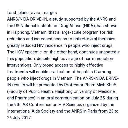
Associations de patient.e.s
Cellules Émergence
fond_blanc_avec_marges
Collaboration avec les acteurs communautaires
ANRS/NIDA DRIVE-IN, a study supported by the ANRS and
Retrouvez toutes les cellules Émergence, actives ou
the US National Institute on Drug Abuse (NIDA), has shown
inactives.
in Haiphong, Vietnam, that a large-scale program for risk
reduction and increased access to antiretroviral therapies
greatly reduced HIV incidence in people who inject drugs.
The HCV epidemic, on the other hand, continues unabated in
this population, despite high coverage of harm reduction
interventions. Only broad access to highly effective
treatments will enable eradication of hepatitis C among
people who inject drugs in Vietnam. The ANRS/NIDA DRIVE-
IN results will be presented by Professor Pham Minh Khuê
(Faculty of Public Health, Haiphong University of Medicine
and Pharmacy) in an oral communication on July 25, during
the 9th IAS Conference on HIV Science, organized by the
International Aids Society and the ANRS in Paris from 23 to
26 July 2017.