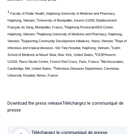
1
Faculty of Public Health, Haiphong University of Medicine and Pharmacy,
2
Haiphong, Vietnam,
University of Montpellier, Inserm U1058, Etablissement
3
Français du Sang, Montpellier, France,
Haiphong Provincial AIDS Center,
4
Haiphong, Vietnam,
Haiphong University of Medicine and Pharmacy, Haiphong,
5
6
Vietnam,
Supporting Community Development Initiatives, Hanoi, Vietnam,
Dept of
7
Infectious and tropical diseases, Viet Tiep Hospital, Haiphong, Vietnam,
Icahn
8
School of Medicine at Mount Sinai, New York, United States,
CESP/Inserm
9
U1018, Pierre Nicole Centre, French Red Cross, Paris, France,
Abt Associates,
10
Cambridge, MA, United States,
Infectious Diseases Department, Caremeau
University Hospital, Nimes, France.
Download the press releaseTéléchargez le communiqué de
presse
Téléchargez le communiqué de presse