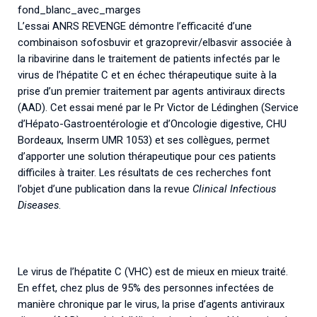
Associations de patient.e.s
fond_blanc_avec_marges
L’essai ANRS REVENGE démontre l’efficacité d’une
Cellule Émergence mpox
Collaboration avec les acteurs communautaires
combinaison sofosbuvir et grazoprevir/elbasvir associée à
Ouverte depuis décembre 2023, pour suivre l'épidémie
la ribavirine dans le traitement de patients infectés par le
en RDC, elle reste active suite à des cas à Mayotte et à
virus de l’hépatite C et en échec thérapeutique suite à la
La Réunion.
prise d’un premier traitement par agents antiviraux directs
(AAD). Cet essai mené par le Pr Victor de Lédinghen (Service
Cellules Émergence
d’Hépato-Gastroentérologie et d’Oncologie digestive, CHU
Retrouvez toutes les cellules Émergence, actives ou
Bordeaux, Inserm UMR 1053) et ses collègues, permet
inactives.
d’apporter une solution thérapeutique pour ces patients
difficiles à traiter. Les résultats de ces recherches font
l’objet d’une publication dans la revue
Clinical Infectious
Diseases
.
Le virus de l’hépatite C (VHC) est de mieux en mieux traité.
En effet, chez plus de 95% des personnes infectées de
manière chronique par le virus, la prise d’agents antiviraux