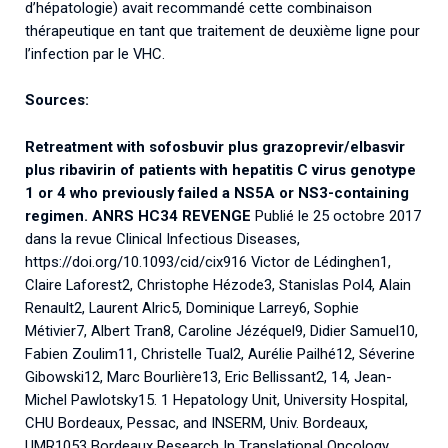
d’hépatologie) avait recommandé cette combinaison
thérapeutique en tant que traitement de deuxième ligne pour
l’infection par le VHC.
Sources:
Retreatment with sofosbuvir plus grazoprevir/elbasvir
plus ribavirin of patients with hepatitis C virus genotype
1 or 4 who previously failed a NS5A or NS3-containing
regimen. ANRS HC34 REVENGE
Publié le 25 octobre 2017
dans la revue Clinical Infectious Diseases,
https://doi.org/10.1093/cid/cix916 Victor de Lédinghen1,
Claire Laforest2, Christophe Hézode3, Stanislas Pol4, Alain
Renault2, Laurent Alric5, Dominique Larrey6, Sophie
Métivier7, Albert Tran8, Caroline Jézéquel9, Didier Samuel10,
Fabien Zoulim11, Christelle Tual2, Aurélie Pailhé12, Séverine
Gibowski12, Marc Bourlière13, Eric Bellissant2, 14, Jean-
Michel Pawlotsky15. 1 Hepatology Unit, University Hospital,
CHU Bordeaux, Pessac, and INSERM, Univ. Bordeaux,
UMR1053 Bordeaux Research In Translational Oncology,