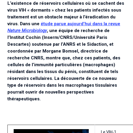
L’existence de réservoirs cellulaires où se cachent des
Associations de patient.e.s
virus VIH « dormants » chez les patients infectés sous
Cellule Émergence mpox
Collaboration avec les acteurs communautaires
traitement est un obstacle majeur à l’éradication du
Ouverte depuis décembre 2023, pour suivre l'épidémie
virus. Dans une
étude parue aujourd’hui dans la revue
en RDC, elle reste active suite à des cas à Mayotte et à
Nature Microbiology
, une équipe de recherche de
La Réunion.
l’Institut Cochin (Inserm/CNRS/Université Paris
Descartes) soutenue par l’ANRS et le Sidaction, et
Cellules Émergence
coordonnée par Morgane Bomsel, directrice de
recherche CNRS, montre que, chez ces patients, des
Retrouvez toutes les cellules Émergence, actives ou
inactives.
cellules de l’immunité particulières (macrophages)
résidant dans les tissus du pénis, constituent de tels
réservoirs cellulaires. La découverte de ce nouveau
type de réservoirs dans les macrophages tissulaires
pourrait ouvrir de nouvelles perspectives
thérapeutiques.
Le VIH-1