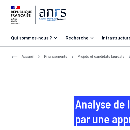
Aller au contenu
Aller à la recherche
Aller au menu
Qui sommes-nous ?
Recherche
Infrastructur
Accueil
Financements
Projets et candidats lauréats
Analyse de 
par une app