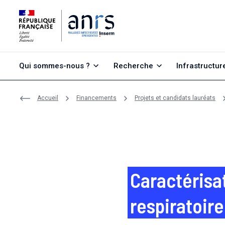
Aller au contenu
Aller à la recherche
Aller au menu
Qui sommes-nous ?
Recherche
Infrastructur
Accueil
Financements
Projets et candidats lauréats
Caractérisa
respiratoire