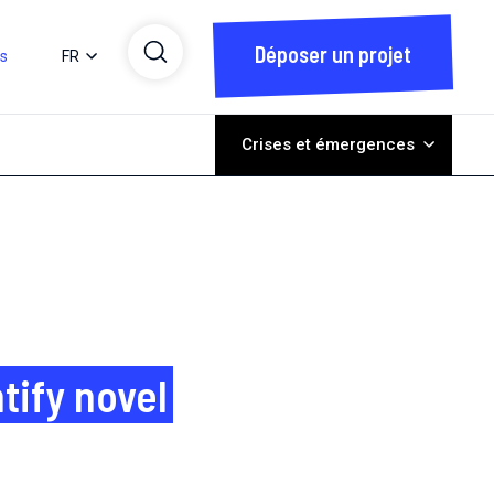
Déposer un projet
ts
FR
Crises et émergences
tify novel