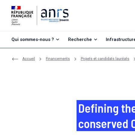
Aller au contenu
Aller à la recherche
Aller au menu
Qui sommes-nous ?
Recherche
Infrastructur
Accueil
Financements
Projets et candidats lauréats
Defining the
conserved C