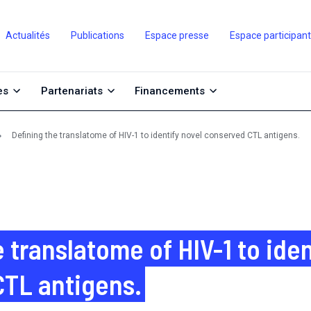
Actualités
Publications
Espace presse
Espace participan
es
Partenariats
Financements
Defining the translatome of HIV-1 to identify novel conserved CTL antigens.
 translatome of HIV-1 to iden
TL antigens.