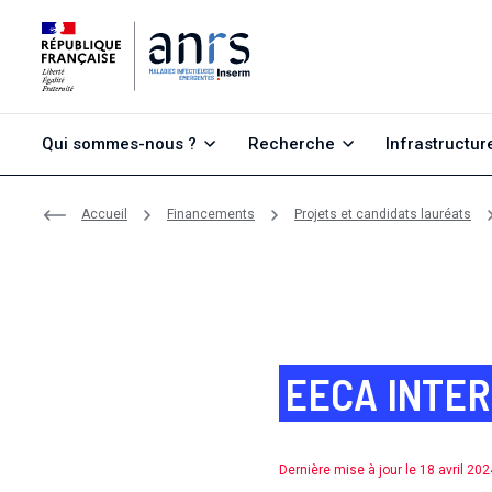
Aller au contenu
Aller à la recherche
Aller au menu
Qui sommes-nous ?
Recherche
Infrastructur
Accueil
Financements
Projets et candidats lauréats
EECA INTER
Dernière mise à jour le 18 avril 202