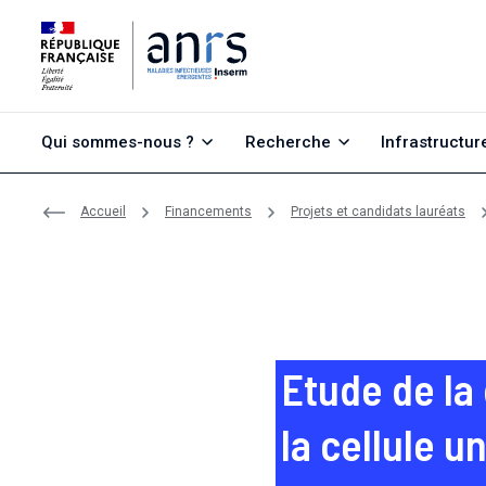
Aller au contenu
Aller à la recherche
Aller au menu
Qui sommes-nous ?
Recherche
Infrastructur
Accueil
Financements
Projets et candidats lauréats
Etude de la
la cellule u