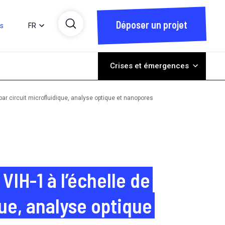
Déposer un projet
ts
FR
Crises et émergences
par circuit microfluidique, analyse optique et nanopores
IH-1 à l’échelle de
que, analyse optique