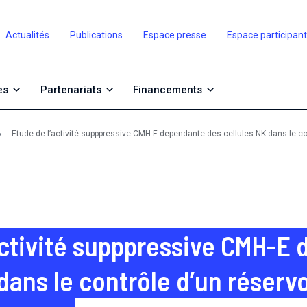
Actualités
Publications
Espace presse
Espace participan
es
Partenariats
Financements
Etude de l’activité supppressive CMH-E dependante des cellules NK dans le contr
activité supppressive CMH-E
dans le contrôle d’un réservoi