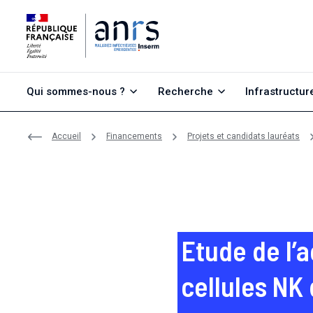
Aller au contenu
Aller à la recherche
Aller au menu
Qui sommes-nous ?
Recherche
Infrastructur
Accueil
Financements
Projets et candidats lauréats
Etude de l’
cellules NK 