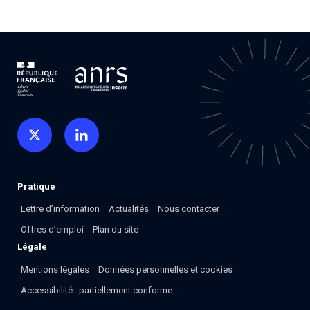
Associations de patient.e.s
Cellules Émergence
Collaboration avec les acteurs communautaires
Retrouvez toutes les cellules Émergence, actives ou
inactives.
Pratique
Lettre d’information
Actualités
Nous contacter
Offres d’emploi
Plan du site
Légale
Mentions légales
Données personnelles et cookies
Accessibilité : partiellement conforme