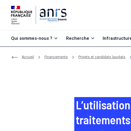
Aller au contenu
Aller à la recherche
Aller au menu
Qui sommes-nous ?
Recherche
Infrastructur
Accueil
Financements
Projets et candidats lauréats
L’utilisatio
traitements