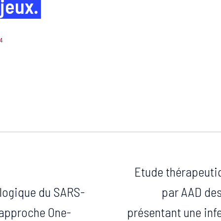
jeux.
4
Etude thérapeutiq
ologique du SARS-
par AAD des
 approche One-
présentant une inf