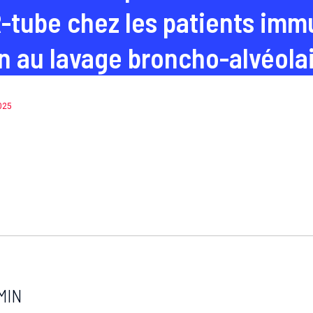
-tube chez les patients im
 au lavage broncho-alvéola
2025
MIN