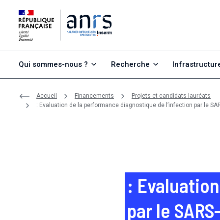
Aller au contenu
Aller à la recherche
Aller au menu
Qui sommes-nous ?
Recherche
Infrastructur
Accueil
Financements
Projets et candidats lauréats
: Evaluation de la performance diagnostique de l’infection par le 
: Evaluatio
par le SARS