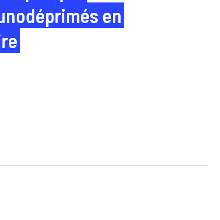
munodéprimés en
ire