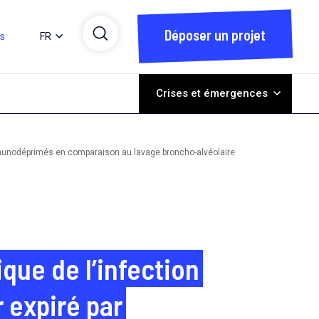
Déposer un projet
ts
FR
Crises et émergences
 immunodéprimés en comparaison au lavage broncho-alvéolaire
que de l’infection
 expiré par