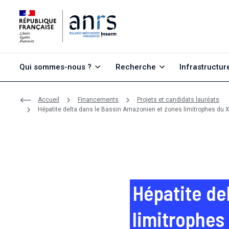
Aller au contenu
Aller à la recherche
Aller au menu
Qui sommes-nous ?
Recherche
Infrastructur
Accueil
Financements
Projets et candidats lauréats
Hépatite delta dans le Bassin Amazonien et zones limitrophes du 
Hépatite de
limitrophes