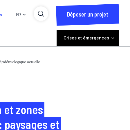
Déposer un projet
ts
FR
Crises et émergences
épidémiologique actuelle
n et zones
: paysages et