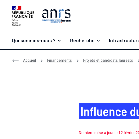
Aller au contenu
Aller à la recherche
Aller au menu
Qui sommes-nous ?
Recherche
Infrastructur
Accueil
Financements
Projets et candidats lauréats
Influence du
Dernière mise à jour le 12 février 