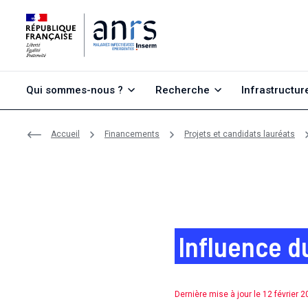
Aller au contenu
Aller à la recherche
Aller au menu
Qui sommes-nous ?
Recherche
Infrastructur
Accueil
Financements
Projets et candidats lauréats
Influence du
Dernière mise à jour le 12 février 