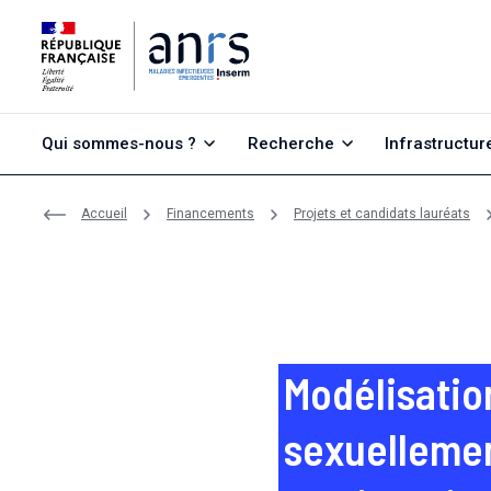
Aller au contenu
Aller à la recherche
Aller au menu
Qui sommes-nous ?
Recherche
Infrastructur
Accueil
Financements
Projets et candidats lauréats
Modélisation
sexuellemen