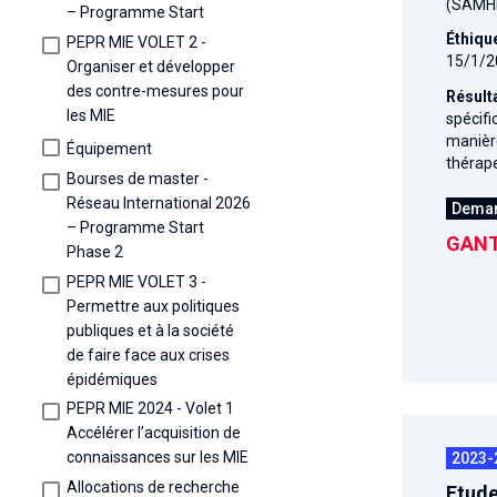
(SAMHD
– Programme Start
Éthiqu
PEPR MIE VOLET 2 -
15/1/2
Organiser et développer
des contre-mesures pour
Résult
les MIE
spécifi
manière
Équipement
thérape
Bourses de master -
Réseau International 2026
Dema
– Programme Start
GANT
Phase 2
PEPR MIE VOLET 3 -
Permettre aux politiques
publiques et à la société
de faire face aux crises
épidémiques
PEPR MIE 2024 - Volet 1
Accélérer l’acquisition de
connaissances sur les MIE
2023-
Allocations de recherche
Etude