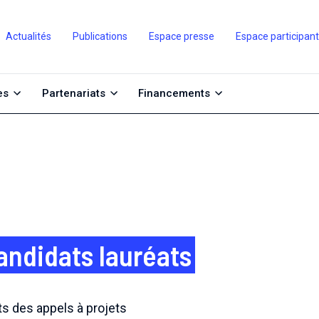
Actualités
Publications
Espace presse
Espace participan
es
Partenariats
Financements
candidats lauréats
ts des appels à projets