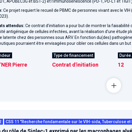
1, APOBEC3G et BST-2) et l’immunosénescence (PD-1, PD-L1 et TIGIT)
e:
Ce projet requiert le recueil de PBMC de personnes vivant avec le VIH
023).
ats attendus:
Ce contrat d’initiation a pour but de montrer la faisabilité
cité antigénique de cellules infectées, avant la réalisation d’une étude plu
 latente chez des personnes sous ARV. En fonction du(des) pathogène(s)
utiques pourraient être envisagées pour cibler ces cellules dans un but 
ndeur
Type de financement
Durée 
NER Pierre
Contrat d'initiation
12
2
CSS 11 "Recherche fondamentale sur le VIH-sida, Tuberculose et 
 du rôle de Siglec-1 exprimé par les macrophages alvéol