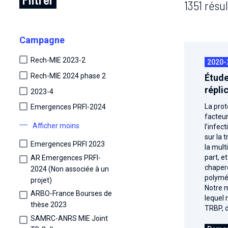
1351 résul
Campagne
Rech-MIE 2023-2
2020-
Rech-MIE 2024 phase 2
Étude
répli
2023-4
La prot
Emergences PRFI-2024
facteur
Afficher moins
l’infec
sur la 
Emergences PRFI 2023
la mult
part, e
AR Emergences PRFI-
chapero
2024 (Non associée à un
polymér
projet)
Notre m
ARBO-France Bourses de
lequel 
thèse 2023
TRBP, d
SAMRC-ANRS MIE Joint