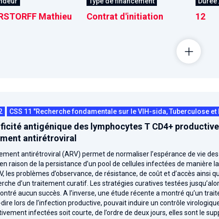
ndeur
Type de financement
Durée 
RSTORFF Mathieu
Contrat d'initiation
12
2
CSS 11 "Recherche fondamentale sur le VIH-sida, Tuberculose et 
ficité antigénique des lymphocytes T CD4+ productivem
ement antirétroviral
tement antirétroviral (ARV) permet de normaliser l’espérance de vie des
 en raison de la persistance d’un pool de cellules infectées de manière la
, les problèmes d’observance, de résistance, de coût et d’accès ainsi 
erche d’un traitement curatif. Les stratégies curatives testées jusqu’
ontré aucun succès. A l’inverse, une étude récente a montré qu’un traite
-dire lors de l’infection productive, pouvait induire un contrôle virologiqu
ivement infectées soit courte, de l’ordre de deux jours, elles sont le supp