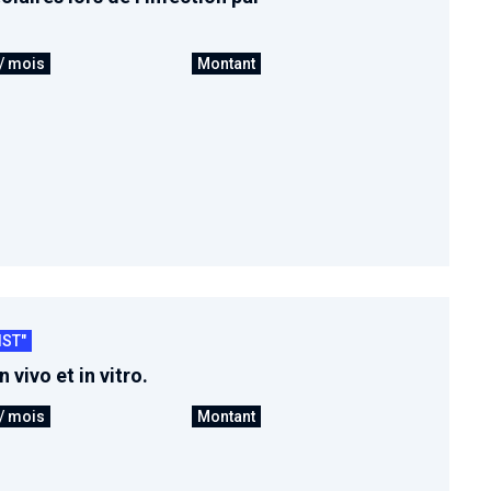
/ mois
Montant
IST"
vivo et in vitro.
/ mois
Montant