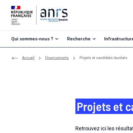
Aller au contenu
Aller à la recherche
Aller au menu
Qui sommes-nous ?
Recherche
Infrastructur
Accueil
Financements
Projets et candidats lauréats
Projets et 
Retrouvez ici les résulta