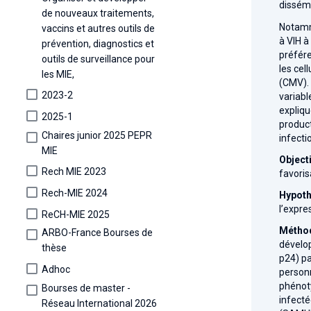
dissémi
de nouveaux traitements,
Notamme
vaccins et autres outils de
à VIH à
prévention, diagnostics et
préfére
outils de surveillance pour
les cel
les MIE,
(CMV). 
2023-2
variabl
expliqu
2025-1
product
Chaires junior 2025 PEPR
infecti
MIE
Object
Rech MIE 2023
favoris
Rech-MIE 2024
Hypoth
l’expre
ReCH-MIE 2025
Méthod
ARBO-France Bourses de
dévelop
thèse
p24) pa
Adhoc
personn
phénoty
Bourses de master -
infecté
Réseau International 2026