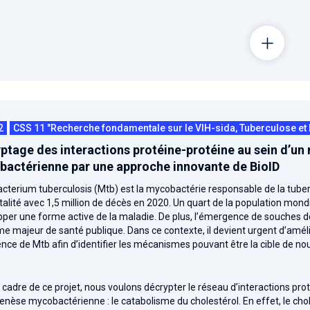
2
CSS 11 "Recherche fondamentale sur le VIH-sida, Tuberculose et 
ptage des interactions protéine-protéine au sein d’u
actérienne par une approche innovante de BioID
cterium tuberculosis (Mtb) est la mycobactérie responsable de la tub
alité avec 1,5 million de décès en 2020. Un quart de la population mon
per une forme active de la maladie. De plus, l’émergence de souches d
me majeur de santé publique. Dans ce contexte, il devient urgent d’am
lence de Mtb afin d’identifier les mécanismes pouvant être la cible de n
 cadre de ce projet, nous voulons décrypter le réseau d’interactions pro
nèse mycobactérienne : le catabolisme du cholestérol. En effet, le cho