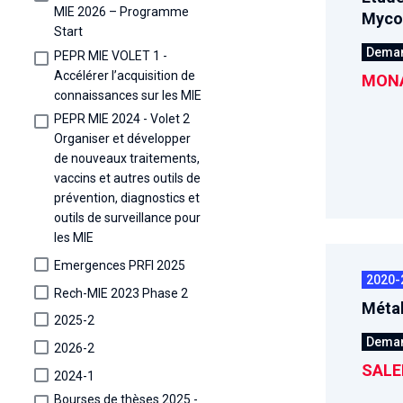
MIE 2026 – Programme
Mycob
Start
Dema
PEPR MIE VOLET 1 -
Accélérer l’acquisition de
MONA
connaissances sur les MIE
PEPR MIE 2024 - Volet 2
Organiser et développer
de nouveaux traitements,
vaccins et autres outils de
prévention, diagnostics et
outils de surveillance pour
les MIE
Emergences PRFI 2025
2020-
Rech-MIE 2023 Phase 2
Métab
2025-2
Dema
2026-2
SALE
2024-1
Bourses de thèses 2025 -