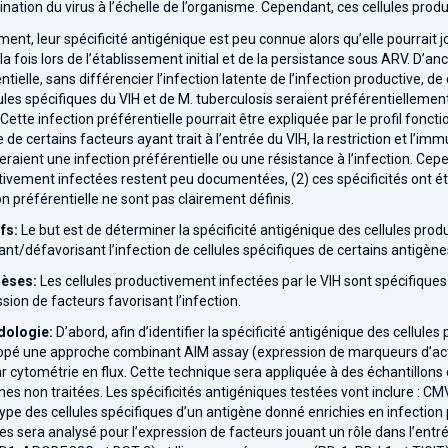
nation du virus à l’échelle de l’organisme. Cependant, ces cellules pr
nt, leur spécificité antigénique est peu connue alors qu’elle pourrait jo
 la fois lors de l’établissement initial et de la persistance sous ARV. D’
ntielle, sans différencier l’infection latente de l’infection productive, 
lules spécifiques du VIH et de M. tuberculosis seraient préférentielleme
Cette infection préférentielle pourrait être expliquée par le profil fonct
e de certains facteurs ayant trait à l’entrée du VIH, la restriction et l’
eraient une infection préférentielle ou une résistance à l’infection. Cepe
ivement infectées restent peu documentées, (2) ces spécificités ont été
on préférentielle ne sont pas clairement définis.
ifs:
Le but est de déterminer la spécificité antigénique des cellules prod
ant/défavorisant l’infection de cellules spécifiques de certains antigène
èses:
Les cellules productivement infectées par le VIH sont spécifiques 
ssion de facteurs favorisant l’infection.
ologie:
D’abord, afin d’identifier la spécificité antigénique des cell
pé une approche combinant AIM assay (expression de marqueurs d’activ
r cytométrie en flux. Cette technique sera appliquée à des échantillo
es non traitées. Les spécificités antigéniques testées vont inclure : CMV
pe des cellules spécifiques d’un antigène donné enrichies en infection 
es sera analysé pour l’expression de facteurs jouant un rôle dans l’entrée