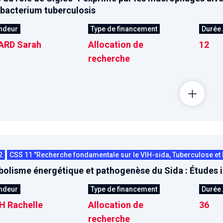
acterium tuberculosis
ndeur
Type de financement
Durée 
RD Sarah
Allocation de
12
recherche
2
CSS 11 "Recherche fondamentale sur le VIH-sida, Tuberculose et 
olisme énergétique et pathogenèse du Sida : Études in 
ndeur
Type de financement
Durée 
H Rachelle
Allocation de
36
recherche