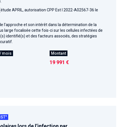
.
 (étude APRIL, autorisation CPP Est I 2022-A02567-36 le
 de l’approche et son intérêt dans la détermination de la
s large focalisée cette fois-ci sur les cellules infectées de
 identifié(s) et des facteurs associés, des stratégies
curatif.
/ mois
Montant
19 991 €
IST"
aires lors de l’infection par