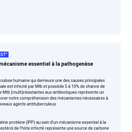
IST"
n mécanisme essentiel à la pathogenèse
erculose humaine qui demeure une des causes principales
diale est infecté par Mtb et possède 5 à 10% de chance de
e Mtb (multi)résistantes aux antibiotiques représente un
éliorer notre compréhension des mécanismes nécessaires à
ouveaux agents antituberculeux.
téine-protéine (IPP) au sein d’un mécanisme essentiel à la
lestérol de l’hôte infecté représente une source de carbone