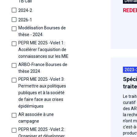
Dema
TB Call
REDE
2024-2
2026-1
Modélisation Bourses de
thèse - 2024
PEPR MIE 2025 -Volet 1:
Accélérer l’acquisition de
connaissances sur les MIE
ARBO-France Bourses de
2023-
thèse 2024
Spéci
PEPR MIE 2025 -Volet 3:
trait
Permettre aux politiques
publiques et à la société
Le trai
de faire face aux crises
curatif
épidémiques
des ARV
AR associée à une
la rech
n’ont m
campagne
c’est-à
PEPR MIE 2025 -Volet 2:
product
Organiser et développer