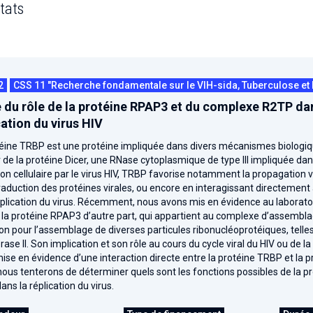
tats
2
CSS 11 "Recherche fondamentale sur le VIH-sida, Tuberculose et 
 du rôle de la protéine RPAP3 et du complexe R2TP dans
cation du virus HIV
éine TRBP est une protéine impliquée dans divers mécanismes biologiques,
 de la protéine Dicer, une RNase cytoplasmique de type III impliquée d
tion cellulaire par le virus HIV, TRBP favorise notamment la propagation v
traduction des protéines virales, ou encore en interagissant directemen
iplication du virus. Récemment, nous avons mis en évidence au laboratoi
t la protéine RPAP3 d’autre part, qui appartient au complexe d’assembl
n pour l’assemblage de diverses particules ribonucléoprotéiques, telles 
ase II. Son implication et son rôle au cours du cycle viral du HIV ou de 
ise en évidence d’une interaction directe entre la protéine TRBP et la
nous tenterons de déterminer quels sont les fonctions possibles de la
ans la réplication du virus.