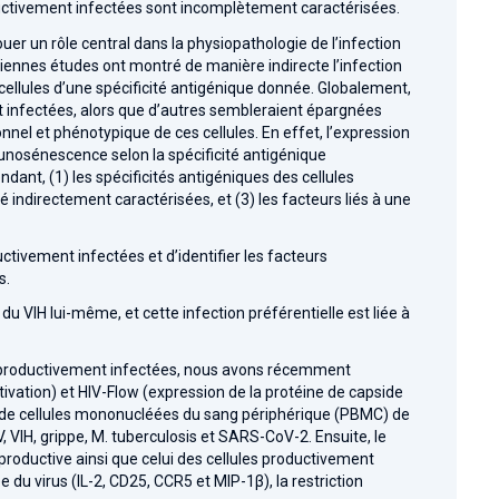
oductivement infectées sont incomplètement caractérisées.
uer un rôle central dans la physiopathologie de l’infection
anciennes études ont montré de manière indirecte l’infection
de cellules d’une spécificité antigénique donnée. Globalement,
nt infectées, alors que d’autres sembleraient épargnées
ionnel et phénotypique de ces cellules. En effet, l’expression
immunosénescence selon la spécificité antigénique
ndant, (1) les spécificités antigéniques des cellules
 indirectement caractérisées, et (3) les facteurs liés à une
uctivement infectées et d’identifier les facteurs
s.
du VIH lui-même, et cette infection préférentielle est liée à
ules productivement infectées, nous avons récemment
ation) et HIV-Flow (expression de la protéine de capside
ns de cellules mononucléées du sang périphérique (PBMC) de
, VIH, grippe, M. tuberculosis et SARS-CoV-2. Ensuite, le
productive ainsi que celui des cellules productivement
 du virus (IL-2, CD25, CCR5 et MIP-1β), la restriction