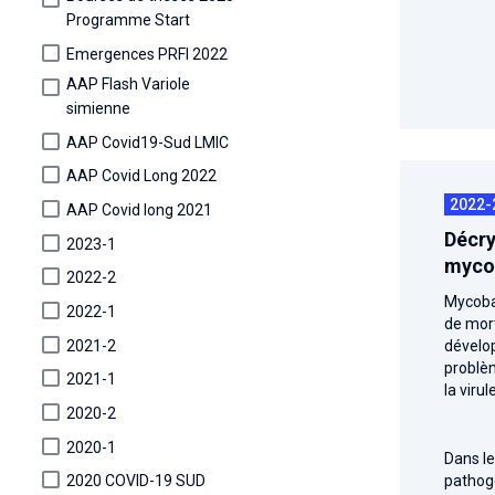
Programme Start
Emergences PRFI 2022
AAP Flash Variole
simienne
AAP Covid19-Sud LMIC
AAP Covid Long 2022
2022-
AAP Covid long 2021
Décry
2023-1
mycob
2022-2
Mycoba
2022-1
de mort
2021-2
dévelop
problè
2021-1
la viru
2020-2
2020-1
Dans le
pathoge
2020 COVID-19 SUD