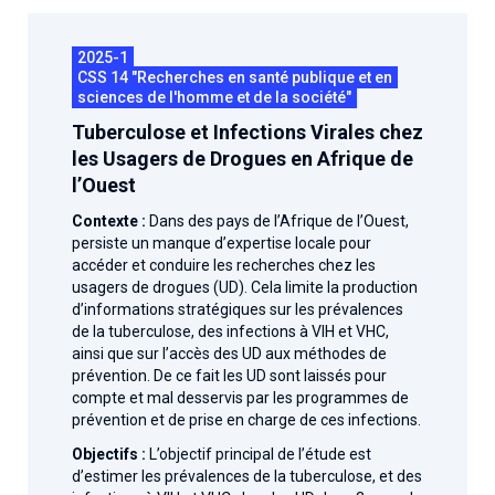
Associations de patient.e.s
Cellules Émergence
Collaboration avec les acteurs communautaires
2025-1
CSS 14 "Recherches en santé publique et en
Retrouvez toutes les cellules Émergence, actives ou
sciences de l'homme et de la société"
inactives.
Tuberculose et Infections Virales chez
les Usagers de Drogues en Afrique de
l’Ouest
Contexte :
Dans des pays de l’Afrique de l’Ouest,
persiste un manque d’expertise locale pour
accéder et conduire les recherches chez les
usagers de drogues (UD). Cela limite la production
d’informations stratégiques sur les prévalences
de la tuberculose, des infections à VIH et VHC,
ainsi que sur l’accès des UD aux méthodes de
prévention. De ce fait les UD sont laissés pour
compte et mal desservis par les programmes de
prévention et de prise en charge de ces infections.
Objectifs :
L’objectif principal de l’étude est
d’estimer les prévalences de la tuberculose, et des