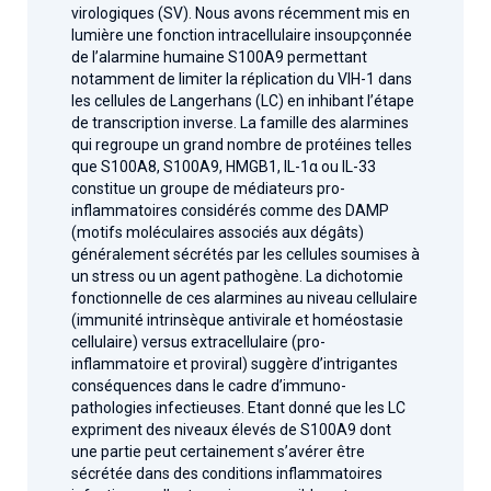
virologiques (SV). Nous avons récemment mis en
lumière une fonction intracellulaire insoupçonnée
de l’alarmine humaine S100A9 permettant
notamment de limiter la réplication du VIH-1 dans
les cellules de Langerhans (LC) en inhibant l’étape
de transcription inverse. La famille des alarmines
qui regroupe un grand nombre de protéines telles
que S100A8, S100A9, HMGB1, IL-1α ou IL-33
constitue un groupe de médiateurs pro-
inflammatoires considérés comme des DAMP
(motifs moléculaires associés aux dégâts)
généralement sécrétés par les cellules soumises à
un stress ou un agent pathogène. La dichotomie
fonctionnelle de ces alarmines au niveau cellulaire
(immunité intrinsèque antivirale et homéostasie
cellulaire) versus extracellulaire (pro-
inflammatoire et proviral) suggère d’intrigantes
conséquences dans le cadre d’immuno-
pathologies infectieuses. Etant donné que les LC
expriment des niveaux élevés de S100A9 dont
une partie peut certainement s’avérer être
sécrétée dans des conditions inflammatoires