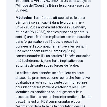
infections à VIH et VHC chez les UD dans 3 pays de
l’Afrique de l’Ouest (le Bénin, le Burkina Faso et la
Guinée).
Méthodes :
La méthode utilisée est celle qui a
démontré son efficacité dans le programme «
Drive » (DRugs and viral Infections in ViEetnam,
étude ANRS 12353), dont les principes généraux
sont : i) une très forte implication communautaire
dans l’organisation de l’étude, le recueil de
données et l’accompagnement vers les soins, ii)
une Respondent Driven Sampling (RDS)
communautaire, iii) un soutien à l’accès aux soins
et à l’adhérence, iv) une forte implication des
autorités de santé et des forces de l’ordre.
La collecte des données se déroulera en deux
phases. La première est une recherche formative
qualitative à forte composante communautaire
pour identifier les moyens d'atteindre les UD et
identifier les conditions pour augmenter leur
acceptabilité des recherches interventionnelles. La
deuxième est un RDS communautaire pour
l’estimation de la taille de la population des UD