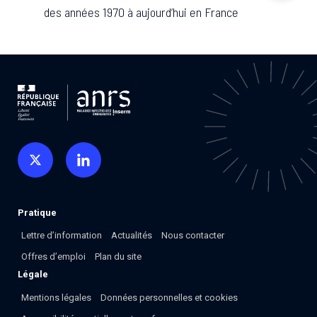
Associations de patient.e.s
des années 1970 à aujourd’hui en France
Cellules Émergence
Collaboration avec les acteurs communautaires
Retrouvez toutes les cellules Émergence, actives ou
inactives.
Pratique
Lettre d’information
Actualités
Nous contacter
Offres d’emploi
Plan du site
Légale
Mentions légales
Données personnelles et cookies