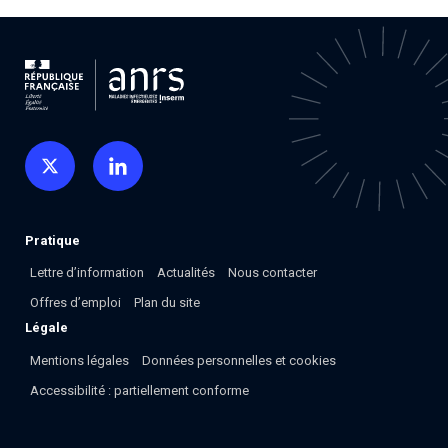
Associations de patient.e.s
Cellule Émergence mpox
Collaboration avec les acteurs communautaires
Ouverte depuis décembre 2023, pour suivre l'épidémie
en RDC, elle reste active suite à des cas à Mayotte et à
La Réunion.
Cellules Émergence
Retrouvez toutes les cellules Émergence, actives ou
inactives.
Pratique
Lettre d’information
Actualités
Nous contacter
Offres d’emploi
Plan du site
Légale
Mentions légales
Données personnelles et cookies
Accessibilité : partiellement conforme