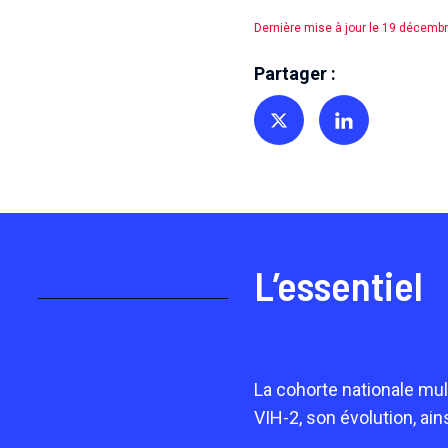
Dernière mise à jour le 19 décemb
Partager :
Partager sur Twitter
Partager sur Linkedin
L’essentiel
La cohorte nationale mul
VIH-2, son évolution, ai