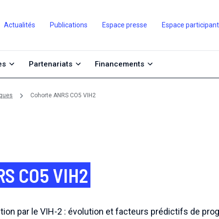
Actualités
Publications
Espace presse
Espace participan
es
Partenariats
Financements
iques
Cohorte ANRS CO5 VIH2
RS CO5 VIH2
tion par le VIH-2 : évolution et facteurs prédictifs de pro