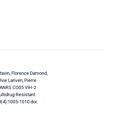
ytavin, Florence Damond,
vie Lariven, Pierre
; ANRS CO05 VIH-2
ultidrug-Resistant
8(4):1005-1010.doi: