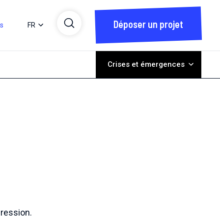
Déposer un projet
ts
FR
Crises et émergences
gression.