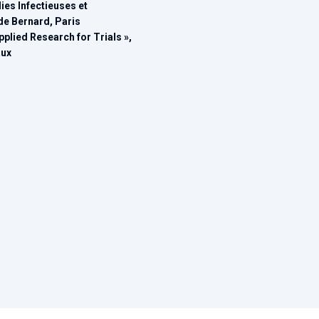
es Infectieuses et
de Bernard, Paris
lied Research for Trials »,
aux