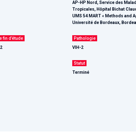
AP-HP Nord, Service des Maladi
Tropicales, Hôpital Bichat Clau
UMS 54 MART « Methods and App
Université de Bordeaux, Borde
 fin d’étude
Pathologie
22
VIH-2
Statut
Terminé