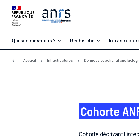
Aller au contenu
Aller à la recherche
Aller au menu
Qui sommes-nous ?
Recherche
Infrastructur
Accueil
Infrastructures
Données et échantillons biolog
Cohorte AN
Cohorte décrivant l'infec