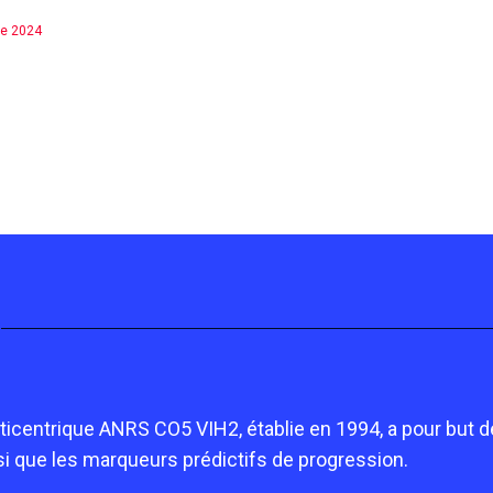
re 2024
ticentrique ANRS CO5 VIH2, établie en 1994, a pour but de 
nsi que les marqueurs prédictifs de progression.