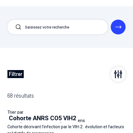
Filtrer
68 résultats
Trier par
Cohorte ANRS CO5 VIH2
Les plus récents
Les plus anciens
Cohorte décrivant l'infection par le VIH-2 : évolution et facteurs