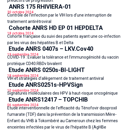
prédictifs de progression.
ANRS 175 RHIVIERA-01
30 octobre 2024
Contrôle de l’infection par le VIH lors d’une interruption de
traitement antirétroviral
Cohorte ANRS HD EP 01 HEPDELTA
18 octobre 2024
Cohorte française du suivi des patients ayant une co-infection
par les virus des hépatites B et Delta
Etude ANRS 0407s – LKV.Cov40
19 septembre 2024
COVID-19 : Evaluer la tolérance et l’immunogénicité du vaccin
protéique CD40.RBDv bivalent
Etude ANRS 0250s-BI-LIGHT
18 septembre 2024
VIH et stratégies d’allègement de traitement antiviral
Etude ANRS0251s-HPVSign
10 septembre 2024
Signatures moléculaires des HPV à haut-risque oncogénique
Etude ANRS12417 – TOPCHIB
06 septembre 2024
Etude interventionnelle de l’efficacité du Ténofovir disoproxil
fumarate (TDF) dans la prévention de la transmission Mère-
Enfant du VHB à Tokombéré au Cameroun chez les femmes
enceintes infectées par le virus de l’hépatite B (AgHBe