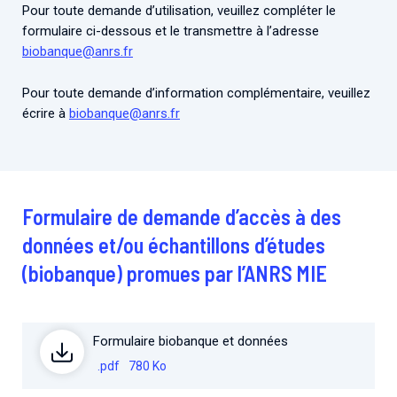
Associations de patient.e.s
Pour toute demande d’utilisation, veuillez compléter le
formulaire ci-dessous et le transmettre à l’adresse
Cellules Émergence
Collaboration avec les acteurs communautaires
biobanque@anrs.fr
Retrouvez toutes les cellules Émergence, actives ou
inactives.
Pour toute demande d’information complémentaire, veuillez
écrire à
biobanque@anrs.fr
Formulaire de demande d’accès à des
données et/ou échantillons d’études
(biobanque) promues par l’ANRS MIE
Formulaire biobanque et données
.pdf
780 Ko