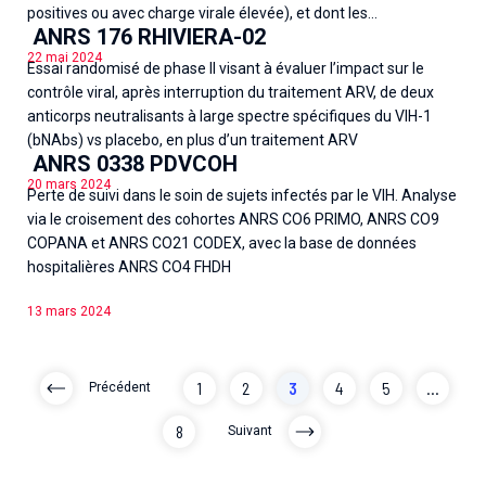
positives ou avec charge virale élevée), et dont les...
ANRS 176 RHIVIERA-02
22 mai 2024
Essai randomisé de phase II visant à évaluer l’impact sur le
contrôle viral, après interruption du traitement ARV, de deux
anticorps neutralisants à large spectre spécifiques du VIH-1
(bNAbs) vs placebo, en plus d’un traitement ARV
ANRS 0338 PDVCOH
20 mars 2024
Perte de suivi dans le soin de sujets infectés par le VIH. Analyse
via le croisement des cohortes ANRS CO6 PRIMO, ANRS CO9
COPANA et ANRS CO21 CODEX, avec la base de données
hospitalières ANRS CO4 FHDH
13 mars 2024
1
2
3
4
5
...
Précédent
8
Suivant