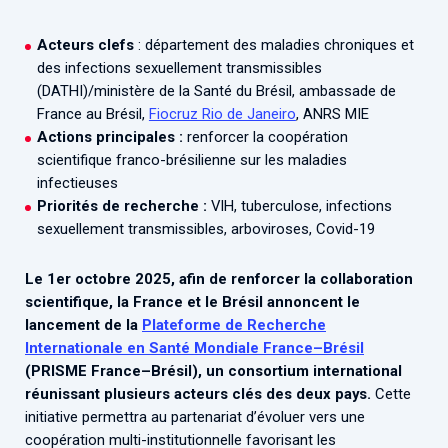
Associations de patient.e.s
Cellule Émergence mpox
Collaboration avec les acteurs communautaires
Acteurs clefs
: département des maladies chroniques et
des infections sexuellement transmissibles
Ouverte depuis décembre 2023, pour suivre l'épidémie
(DATHI)/ministère de la Santé du Brésil, ambassade de
en RDC, elle reste active suite à des cas à Mayotte et à
France au Brésil,
Fiocruz Rio de Janeiro
, ANRS MIE
La Réunion.
Actions principales :
renforcer la coopération
scientifique franco-brésilienne sur les maladies
Cellules Émergence
infectieuses
Retrouvez toutes les cellules Émergence, actives ou
Priorités de recherche :
VIH, tuberculose, infections
inactives.
sexuellement transmissibles, arboviroses, Covid-19
Le 1er octobre 2025, afin de renforcer la collaboration
scientifique, la France et le Brésil annoncent le
lancement de la
Plateforme de Recherche
Internationale en Santé Mondiale France–Brésil
(PRISME France–Brésil), un consortium international
réunissant plusieurs acteurs clés des deux pays.
Cette
initiative permettra au partenariat d’évoluer vers une
coopération multi-institutionnelle favorisant les