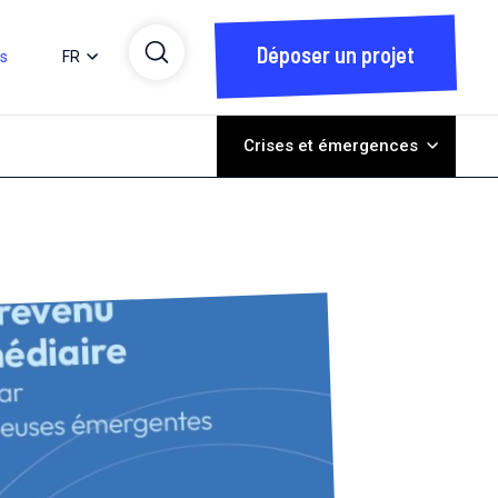
Déposer un projet
ts
FR
Crises et émergences