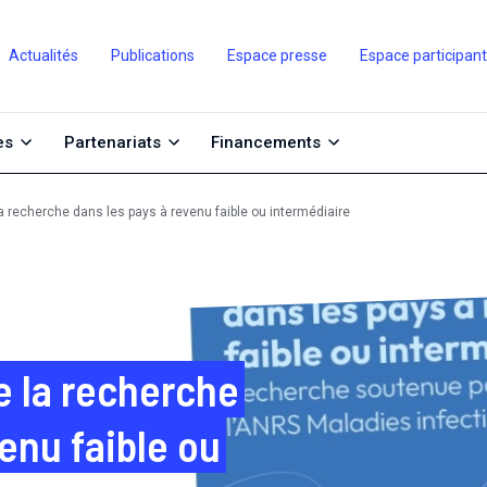
Actualités
Publications
Espace presse
Espace participan
es
Partenariats
Financements
a recherche dans les pays à revenu faible ou intermédiaire
e la recherche
enu faible ou