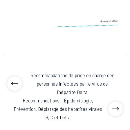
Associations de patient.e.s
Cellule Émergence mpox
Collaboration avec les acteurs communautaires
Ouverte depuis décembre 2023, pour suivre l'épidémie
en RDC, elle reste active suite à des cas à Mayotte et à
La Réunion.
Cellules Émergence
Retrouvez toutes les cellules Émergence, actives ou
inactives.
Recommandations de prise en charge des
personnes infectées par le virus de
l’hépatite Delta
Recommandations – Épidémiologie,
Prévention, Dépistage des hépatites virales
B, C et Delta