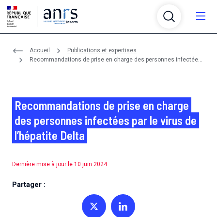
Aller au contenu
Aller à la recherche
Aller au menu
Menu
Accueil
Publications et expertises
Qui sommes-nous ?
Recommandations de prise en charge des personnes infectées
par le virus de l’hépatite Delta
Recherche
Qui sommes-nous ?
Infrastructures
Recherche
Recommandations de prise en charge
L’ANRS Maladies infectieuses émergentes, agence
autonome de l’Inserm, anime, évalue, coordonne et
des personnes infectées par le virus de
Partenariats
Infrastructures
finance la recherche sur le VIH/sida, les hépatites
L'agence finance, coordonne, évalue et anime la
l’hépatite Delta
virales, les infections sexuellement transmissibles, la
recherche sur le VIH/sida, les hépatites virales, les
Financements
tuberculose et les maladies infectieuses émergentes
Partenariats
infections sexuellement transmissibles, la tuberculose
L’agence soutient plusieurs plateformes et réseaux
et réémergentes.
et les maladies infectieuses émergentes
thématiques de recherche pour fédérer et
Dernière mise à jour le 10 juin 2024
Crises et émergences
Financements
accompagner la structuration de la communauté
L'agence est membre de différents réseaux et établit
scientifique.
des partenariats avec des associations, des
L’agence en bref
Partager :
Maladies et pathogènes
Crises et émergences
organismes et des initiatives nationaux et
L'agence propose chaque année deux appels à projets
Un rôle central dans la recherche sur les maladies
En savoir plus sur les maladies et les pathogènes de
Actualités
internationaux.
génériques et des appels à projets thématiques.
Plateformes de recherche
infectieuses depuis plus de 35 ans.
notre périmètre scientifique
Partager sur Twitter
Partager sur Linkedin
Certains d'entre eux sont menés en partenariat avec