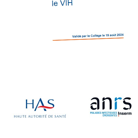
Retrouvez toutes les cellules Émergence, actives ou inactives.