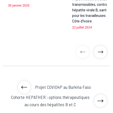
transmissibles, contracep
30 janvier 2025
hépatite virale B, santé s
pour les travailleuses du 
Côte d’Ivoire
22 juillet 2024
articles précé
articl
Projet COVID4P au Burkina Faso
Cohorte HEPATHER : options thérapeutiques
au cours des hépatites B et C