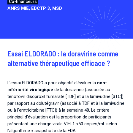
Co-financeurs
ANRS MIE, EDCTP 3, MSD
Essai ELDORADO : la doravirine comme
alternative thérapeutique efficace ?
L’essai ELDORADO a pour objectif d’évaluer la
non-
infériorité virologique
de la doravirine (associée au
ténofovir disoproxil fumarate [TDF] et à la lamivudine [3TC])
par rapport au dolutégravir (associé à TDF et à la lamivudine
ou à l’emtricitabine [FTC]) à la semaine 48. Le critère
principal d’évaluation est la proportion de participants
présentant une charge virale VIH-1 <50 copies/mL selon
l’algorithme « snapshot » de la FDA.