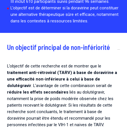
III inclut 610 participants suivis pendant 96 semaines.
Associations de patient.e.s
L’objectif est de déterminer si la doravirine peut constituer
Cellules Émergence
Collaboration avec les acteurs communautaires
une alternative thérapeutique sûre et efficace, notamment
dans les contextes à ressources limitées.
Retrouvez toutes les cellules Émergence, actives ou
inactives.
Un objectif principal de non-infériorité
L’objectif de cette recherche est de montrer que le
traitement anti-rétroviral (TARV) à base de doravirine a
une efficacité non-inférieure à celui à base de
dolutégravir
. L’avantage de cette combinaison serait de
réduire les effets secondaires
liés au dolutégravir,
notamment la prise de poids modérée observée chez les
patients recevant le dolutégravir. Si les résultats de cette
recherche sont concluants, le traitement à base de
doravirine pourrait être étendu et recommandé pour les
personnes infectées par le VIH-1 et naïves de TARV.