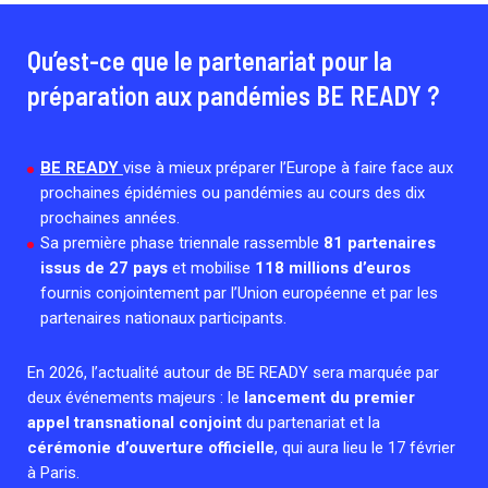
Associations de patient.e.s
Cellules Émergence
Collaboration avec les acteurs communautaires
Qu’est-ce que le partenariat pour la
Retrouvez toutes les cellules Émergence, actives ou
préparation aux pandémies BE READY ?
inactives.
BE READY
vise à mieux préparer l’Europe à faire face aux
prochaines épidémies ou pandémies au cours des dix
prochaines années.
Sa première phase triennale rassemble
81 partenaires
issus de 27 pays
et mobilise
118 millions d’euros
fournis conjointement par l’Union européenne et par les
partenaires nationaux participants.
En 2026, l’actualité autour de BE READY sera marquée par
deux événements majeurs : le
lancement du premier
appel transnational conjoint
du partenariat et la
cérémonie d’ouverture officielle
, qui aura lieu le 17 février
à Paris.