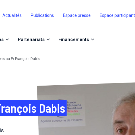
Actualités
Publications
Espace presse
Espace participan
es
Partenariats
Financements
ons au Pr François Dabis
François Dabis
is