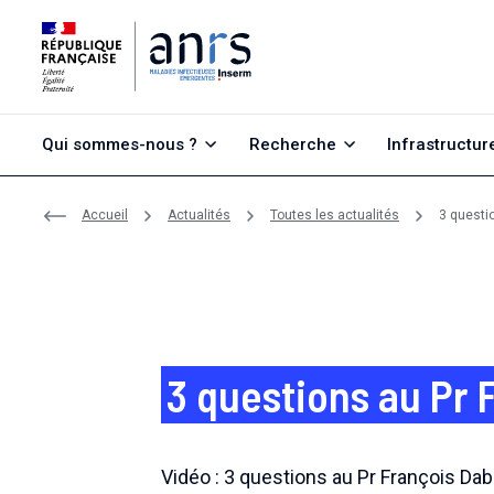
Aller au contenu
Aller à la recherche
Aller au menu
Qui sommes-nous ?
Recherche
Infrastructur
Accueil
Actualités
Toutes les actualités
3 questi
3 questions au Pr 
Vidéo : 3 questions au Pr François Dab