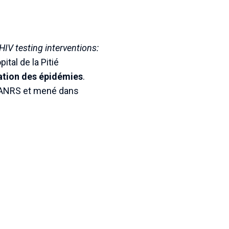
IV testing interventions:
ital de la Pitié
ation des épidémies
.
l’ANRS et mené dans