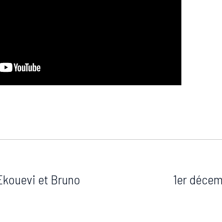
Ekouevi et Bruno
1er décem