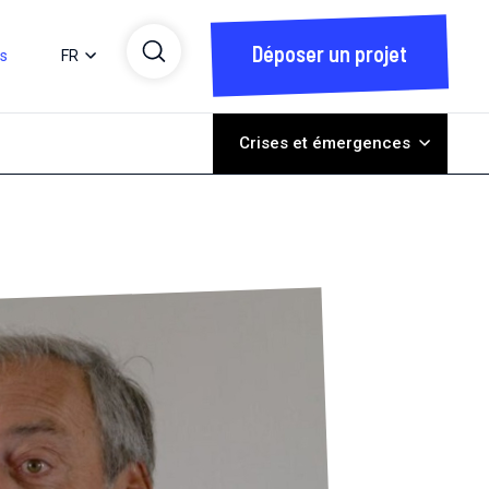
Déposer un projet
ts
FR
Crises et émergences