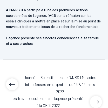
Associations de patient.e.s
Cellule Émergence mpox
A l’ANRS, il a participé à l’une des premières actions
Collaboration avec les acteurs communautaires
coordonnées de l’agence, l’AC5 sur la réflexion sur les
Ouverte depuis décembre 2023, pour suivre l'épidémie
essais cliniques à mettre en place et sur la mise au point de
en RDC, elle reste active suite à des cas à Mayotte et à
nouveaux traitements issus de la recherche fondamentale.
La Réunion.
L’agence présente ses sincères condoléances à sa famille
Cellules Émergence
et à ses proches.
Retrouvez toutes les cellules Émergence, actives ou
inactives.
Journées Scientifiques de l’ANRS | Maladies
infectieuses émergentes les 15 & 16 mars
2022
Les travaux soutenus par l’agence présentés
à la CROI 2022