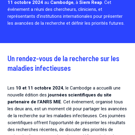
11 octobre 2024
au
Cambodge
, à
Siem Reap
. Cet
Associations de patient.e.s
événement a réuni des chercheurs, cliniciens, et
Cellules Émergence
Collaboration avec les acteurs communautaires
représentants d’institutions internationales pour présenter
Retrouvez toutes les cellules Émergence, actives ou
les avancées de la recherche et définir les priorités futures.
inactives.
Un rendez-vous de la recherche sur les
maladies infectieuses
Les
10 et 11 octobre 2024
, le Cambodge a accueilli une
nouvelle édition des
journées scientifiques du site
partenaire de l’ANRS MIE
. Cet événement, organisé tous
les deux ans, est un moment clé pour partager les avancées
de la recherche sur les maladies infectieuses. Ces journées
scientifiques offrent l’opportunité de présenter les résultats
des recherches récentes, de discuter des priorités de