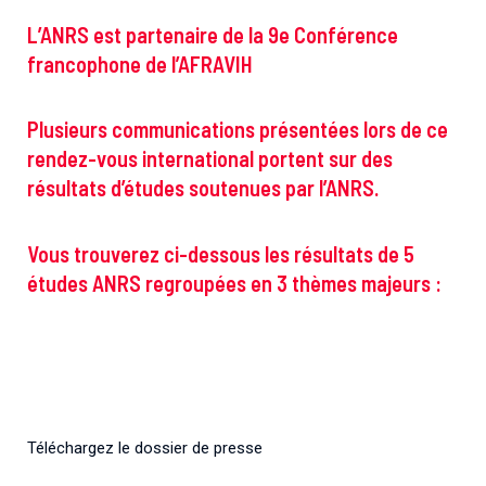
Associations de patient.e.s
L’ANRS est partenaire de la 9e Conférence
Cellule Émergence mpox
Collaboration avec les acteurs communautaires
francophone de l’AFRAVIH
Ouverte depuis décembre 2023, pour suivre l'épidémie
en RDC, elle reste active suite à des cas à Mayotte et à
La Réunion.
Plusieurs communications présentées lors de ce
rendez-vous international portent sur des
Cellules Émergence
résultats d’études soutenues par l’ANRS.
Retrouvez toutes les cellules Émergence, actives ou
inactives.
Vous trouverez ci-dessous les résultats de 5
études ANRS regroupées en 3 thèmes majeurs :
Téléchargez le dossier de presse