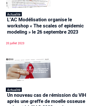
Associations de patient.e.s
Cellules Émergence
Collaboration avec les acteurs communautaires
Actualité
Retrouvez toutes les cellules Émergence, actives ou
L’AC Modélisation organise le
inactives.
workshop « The scales of epidemic
modeling » le 26 septembre 2023
20 juillet 2023
Actualité
Un nouveau cas de rémission du VIH
après une greffe de moelle osseuse