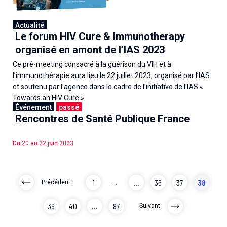
Actualité
Le forum HIV Cure & Immunotherapy
organisé en amont de l’IAS 2023
Ce pré-meeting consacré à la guérison du VIH et à
l’immunothérapie aura lieu le 22 juillet 2023, organisé par l’IAS
et soutenu par l’agence dans le cadre de l’initiative de l’IAS «
Towards an HIV Cure ».
Événement
passé
Rencontres de Santé Publique France
22 juin 2023
Du 20 au 22 juin 2023
1
...
...
36
37
38
Précédent
39
40
...
87
Suivant