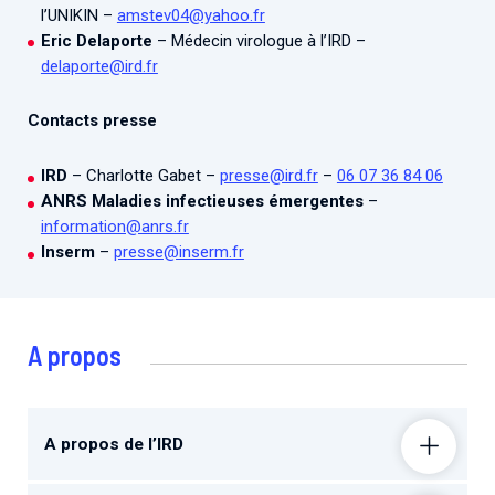
l’UNIKIN –
amstev04@yahoo.fr
Eric Delaporte
– Médecin virologue à l’IRD –
delaporte@ird.fr
Contacts presse
IRD
– Charlotte Gabet –
presse@ird.fr
–
06 07 36 84 06
ANRS Maladies infectieuses émergentes
–
information@anrs.fr
Inserm
–
presse@inserm.fr
A propos
A propos de l’IRD