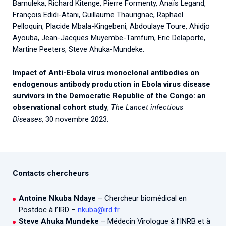
Bamuleka, Richard Kitenge, Pierre Formenty, Anaïs Legand,
François Edidi-Atani, Guillaume Thaurignac, Raphael
Pelloquin, Placide Mbala-Kingebeni, Abdoulaye Toure, Ahidjo
Ayouba, Jean-Jacques Muyembe-Tamfum, Eric Delaporte,
Martine Peeters, Steve Ahuka-Mundeke.
Impact of Anti-Ebola virus monoclonal antibodies on
endogenous antibody production in Ebola virus disease
survivors in the Democratic Republic of the Congo: an
observational cohort study
,
The Lancet infectious
Diseases
, 30 novembre 2023.
Contacts chercheurs
Antoine Nkuba Ndaye
– Chercheur biomédical en
Postdoc à l’IRD –
nkuba@ird.fr
Steve Ahuka Mundeke
– Médecin Virologue à l’INRB et à