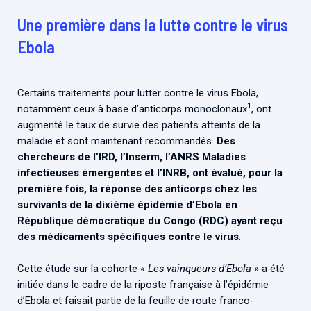
Associations de patient.e.s
Une première dans la lutte contre le virus
Cellule Émergence mpox
Collaboration avec les acteurs communautaires
Ebola
Ouverte depuis décembre 2023, pour suivre l'épidémie
en RDC, elle reste active suite à des cas à Mayotte et à
La Réunion.
Certains traitements pour lutter contre le virus Ebola,
1
notamment ceux à base d’anticorps monoclonaux
, ont
Cellules Émergence
augmenté le taux de survie des patients atteints de la
Retrouvez toutes les cellules Émergence, actives ou
maladie et sont maintenant recommandés.
Des
inactives.
chercheurs de l’IRD, l’Inserm, l’ANRS Maladies
infectieuses émergentes et l’INRB, ont évalué, pour la
première fois, la réponse des anticorps chez les
survivants de la dixième épidémie d’Ebola en
République démocratique du Congo (RDC) ayant reçu
des médicaments spécifiques contre le virus
.
Cette étude sur la cohorte «
Les vainqueurs d’Ebola
» a été
initiée dans le cadre de la riposte française à l’épidémie
d’Ebola et faisait partie de la feuille de route franco-