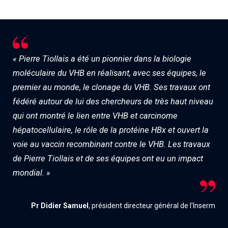
Associations de patient.e.s
Cellule Émergence mpox
Collaboration avec les acteurs communautaires
Ouverte depuis décembre 2023, pour suivre l'épidémie
en RDC, elle reste active suite à des cas à Mayotte et à
La Réunion.
« Pierre Tiollais a été un pionnier dans la biologie
moléculaire du VHB en réalisant, avec ses équipes, le
Cellules Émergence
premier au monde, le clonage du VHB. Ses travaux ont
Retrouvez toutes les cellules Émergence, actives ou
fédéré autour de lui des chercheurs de très haut niveau
inactives.
qui ont montré le lien entre VHB et carcinome
hépatocellulaire, le rôle de la protéine HBx et ouvert la
voie au vaccin recombinant contre le VHB. Les travaux
de Pierre Tiollais et de ses équipes ont eu un impact
mondial. »
Pr Didier Samuel
, président directeur général de l’Inserm