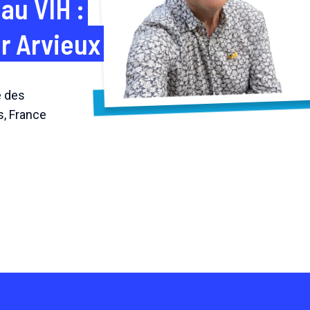
au VIH :
Dr Arvieux
e des
, France