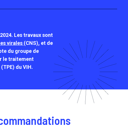
2024. Les travaux sont
tes virales
(CNS), et de
lote du groupe de
r le traitement
n (TPE) du VIH.
 recommandations