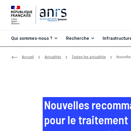
Aller au contenu
Aller à la recherche
Aller au menu
Qui sommes-nous ?
Recherche
Infrastructur
Accueil
Actualités
Toutes les actualités
Nouvelles
Nouvelles recomm
pour le traitement 