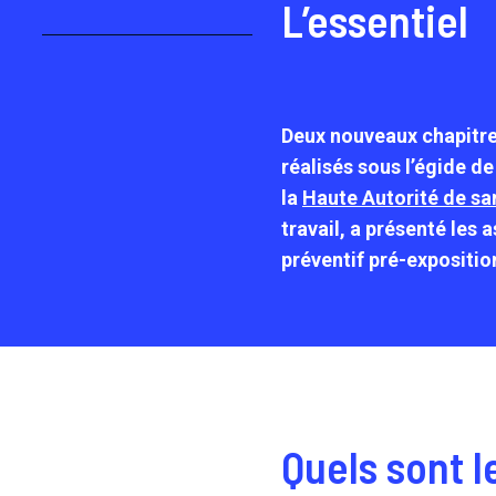
L’essentiel
Deux nouveaux chapitre
réalisés sous l’égide d
la
Haute Autorité de sa
travail, a présenté les 
préventif pré-expositio
Quels sont 