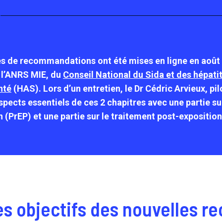
s de recommandations ont été mises en ligne en août 
e l’ANRS MIE, du
Conseil National du Sida et des hépati
nté
(HAS). Lors d’un entretien, le Dr Cédric Arvieux, pi
aspects essentiels de ces 2 chapitres avec une partie su
n (PrEP) et une partie sur le traitement post-expositio
les objectifs des nouvelles