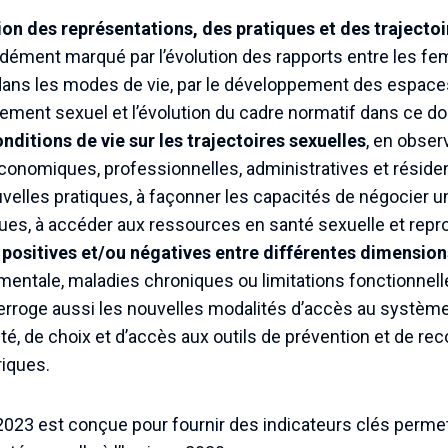
tion des représentations, des pratiques et des trajecto
ndément marqué par l’évolution des rapports entre les 
ans les modes de vie, par le développement des espace
ement sexuel et l’évolution du cadre normatif dans ce d
onditions de vie sur les trajectoires sexuelles
, en obse
 économiques, professionnelles, administratives et résiden
lles pratiques, à façonner les capacités de négocier un
ues, à accéder aux ressources en santé sexuelle et repr
 positives et/ou négatives entre différentes dimensions
mentale, maladies chroniques ou limitations fonctionnell
nterroge aussi les nouvelles modalités d’accès au systèm
ité, de choix et d’accès aux outils de prévention et de r
iques.
2023 est conçue pour fournir des indicateurs clés permett