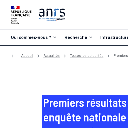
Aller au contenu
Aller à la recherche
Aller au menu
Qui sommes-nous ?
Recherche
Infrastructur
Accueil
Actualités
Toutes les actualités
Premiers
Premiers résultats
enquête nationale