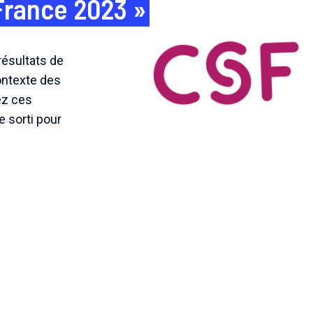
France 2023 »
résultats de
ontexte des
ez ces
e sorti pour