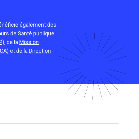
bénéficie également des
ours de
Santé publique
P)
, de la
Mission
ECA)
et de la
Direction