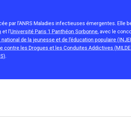
ncée par l’ANRS Maladies infectieuses émergentes. Elle 
m
et l’
Université Paris 1 Panthéon Sorbonne
, avec le conc
t national de la jeunesse et de l’éducation populaire (INJE
tte contre les Drogues et les Conduites Addictives (MILD
GS)
.