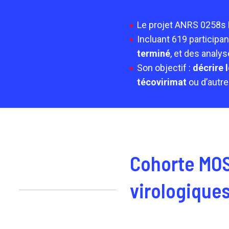
Le projet ANRS 0258s
Incluant 619 participan
terminé
, et des analy
Son objectif :
décrire 
técovirimat
ou d’autr
Cohorte MOSA
virologiques