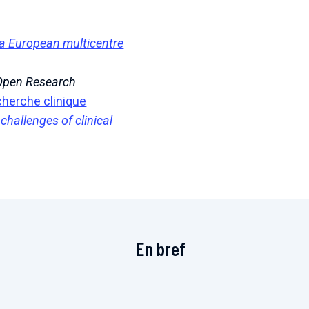
 a European multicentre
Open Research
cherche clinique
hallenges of clinical
En bref