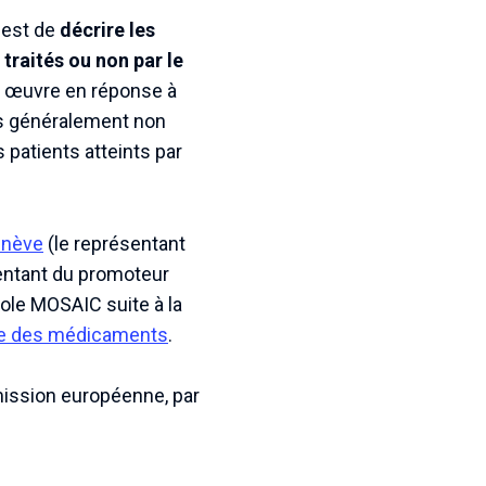
 est de
décrire les
 traités ou non par le
n œuvre en réponse à
ys généralement non
 patients atteints par
enève
(le représentant
entant du promoteur
le MOSAIC suite à la
e des médicaments
.
ission européenne, par