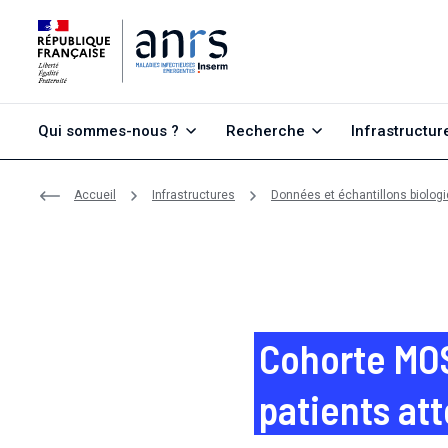
Aller au contenu
Aller à la recherche
Aller au menu
Qui sommes-nous ?
Recherche
Infrastructur
Accueil
Infrastructures
Données et échantillons biolog
Cohorte MOSA
patients at