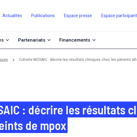
Actualités
Publications
Espace presse
Espace participan
es
Partenariats
Financements
iques
Cohorte MOSAIC : décrire les résultats cliniques chez les patients at
IC : décrire les résultats c
teints de mpox