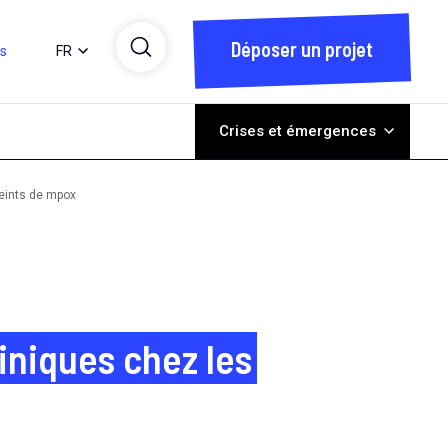
Déposer un projet
ts
FR
Crises et émergences
teints de mpox
liniques chez les