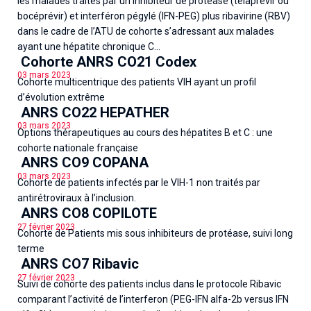
les malades traités par un inhibiteur de protéase (télaprévir ou
bocéprévir) et interféron pégylé (IFN-PEG) plus ribavirine (RBV)
dans le cadre de l’ATU de cohorte s’adressant aux malades
ayant une hépatite chronique C...
Cohorte ANRS CO21 Codex
03 mars 2023
Cohorte multicentrique des patients VIH ayant un profil
d’évolution extrême
ANRS CO22 HEPATHER
03 mars 2023
Options thérapeutiques au cours des hépatites B et C : une
cohorte nationale française
ANRS CO9 COPANA
03 mars 2023
Cohorte de patients infectés par le VIH-1 non traités par
antirétroviraux à l’inclusion.
ANRS CO8 COPILOTE
27 février 2023
Cohorte de Patients mis sous inhibiteurs de protéase, suivi long
terme
ANRS CO7 Ribavic
27 février 2023
Suivi de cohorte des patients inclus dans le protocole Ribavic
comparant l’activité de l’interferon (PEG-IFN alfa-2b versus IFN