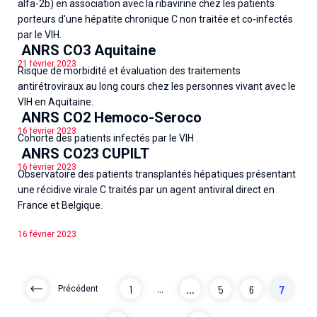
alfa-2b) en association avec la ribavirine chez les patients
porteurs d'une hépatite chronique C non traitée et co-infectés
par le VIH.
ANRS CO3 Aquitaine
21 février 2023
Risque de morbidité et évaluation des traitements
antirétroviraux au long cours chez les personnes vivant avec le
VIH en Aquitaine.
ANRS CO2 Hemoco-Seroco
16 février 2023
Cohorte des patients infectés par le VIH .
ANRS CO23 CUPILT
16 février 2023
Observatoire des patients transplantés hépatiques présentant
une récidive virale C traités par un agent antiviral direct en
France et Belgique.
16 février 2023
1
...
...
5
6
7
Précédent