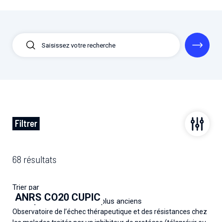
Filtrer
68 résultats
Trier par
ANRS CO20 CUPIC
Les plus récents
Les plus anciens
Observatoire de l’échec thérapeutique et des résistances chez