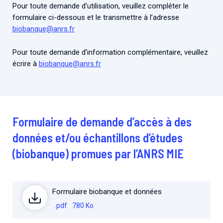
Associations de patient.e.s
Pour toute demande d’utilisation, veuillez compléter le
formulaire ci-dessous et le transmettre à l’adresse
Cellule Émergence mpox
Collaboration avec les acteurs communautaires
biobanque@anrs.fr
Ouverte depuis décembre 2023, pour suivre l'épidémie
en RDC, elle reste active suite à des cas à Mayotte et à
Pour toute demande d’information complémentaire, veuillez
La Réunion.
écrire à
biobanque@anrs.fr
Cellules Émergence
Retrouvez toutes les cellules Émergence, actives ou
inactives.
Formulaire de demande d’accès à des
données et/ou échantillons d’études
(biobanque) promues par l’ANRS MIE
Formulaire biobanque et données
.pdf
780 Ko