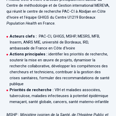
Associations de patient.e.s
Centre de méthodologie et de Gestion international MEREVA,
Cellule Émergence mpox
qui réunit le centre de recherche PAC-CI à Abidjan en Côte
Collaboration avec les acteurs communautaires
d’Ivoire et l’équipe GHIGS du Centre U1219 Bordeaux
Ouverte depuis décembre 2023, pour suivre l'épidémie
Population
Health
en France.
en RDC, elle reste active suite à des cas à Mayotte et à
La Réunion.
Acteurs clefs :
PAC-CI, GHIGS, MSHP, MESRS, MFB,
Inserm, ANRS MIE, université de Bordeaux, IRD,
Cellules Émergence
ambassade de France en Côte d’Ivoire
Retrouvez toutes les cellules Émergence, actives ou
Actions principales :
identifier les priorités de recherche,
inactives.
soutenir la mise en œuvre de projets, dynamiser la
recherche collaborative, développer les compétences des
chercheurs et techniciens, contribuer à la gestion des
crises sanitaires, formuler des recommandations de santé
publique
Priorités de recherche :
VIH et maladies associées,
tuberculose, maladies infectieuses à potentiel épidémique
menaçant, santé globale, cancers, santé materno-infantile
MSHP : Ministère ivoirien de la Santé, de l’Hygiène Public et